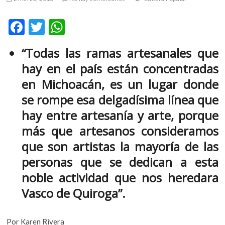
m
v
F
T
W
o
ac
w
h
l
“Todas las ramas artesanales que
g
e
itt
at
e
hay en el país están concentradas
b
er
s
r
en Michoacán, es un lugar donde
s
o
A
se rompe esa delgadísima línea que
k
o
p
o
hay entre artesanía y arte, porque
k
p
p
más que artesanos consideramos
e
n
que son artistas la mayoría de las
v
personas que se dedican a esta
o
noble actividad que nos heredara
l
g
Vasco de Quiroga”.
e
r
s
Por Karen Rivera