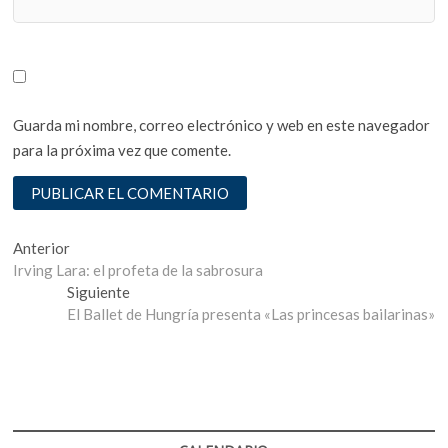
Guarda mi nombre, correo electrónico y web en este navegador
para la próxima vez que comente.
Navegación
Entrada
Anterior
anterior:
Irving Lara: el profeta de la sabrosura
de
Entrada
Siguiente
entradas
siguiente:
El Ballet de Hungría presenta «Las princesas bailarinas»