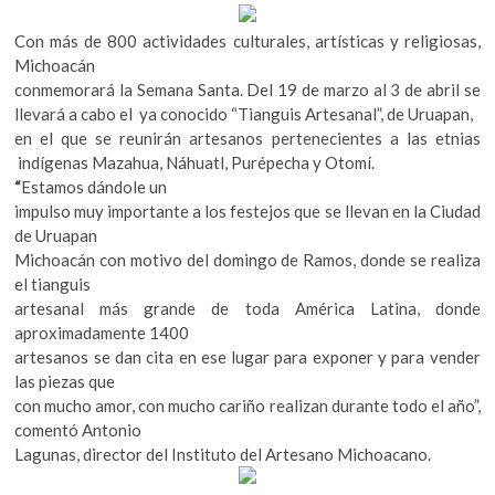
k
o
Con más de 800 actividades culturales, artísticas y religiosas,
p
Michoacán
e
conmemorará la Semana Santa. Del 19 de marzo al 3 de abril se
n
llevará a cabo el ya conocido “Tianguis Artesanal”, de Uruapan,
en el que se reunirán artesanos pertenecientes a las etnias
indígenas Mazahua, Náhuatl, Purépecha y Otomí.
“
Estamos dándole un
impulso muy importante a los festejos que se llevan en la Ciudad
de Uruapan
Michoacán con motivo del domingo de Ramos, donde se realiza
el tianguis
artesanal más grande de toda América Latina, donde
aproximadamente 1400
artesanos se dan cita en ese lugar para exponer y para vender
las piezas que
con mucho amor, con mucho cariño realizan durante todo el año”,
comentó Antonio
Lagunas, director del Instituto del Artesano Michoacano.