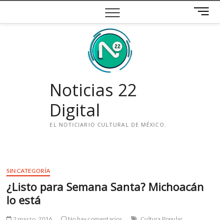
Saltar
B
al
o
contenido
t
ó
n
d
e
Noticias 22
m
e
Digital
n
ú
EL NOTICIARIO CULTURAL DE MÉXICO.
i
n
s
SIN CATEGORÍA
t
¿Listo para Semana Santa? Michoacán
a
g
lo está
r
a
2 marzo, 2016
No hay comentarios
Cultura Popular