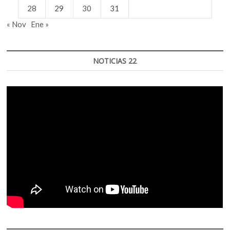
28
29
30
31
« Nov
Ene »
NOTICIAS 22