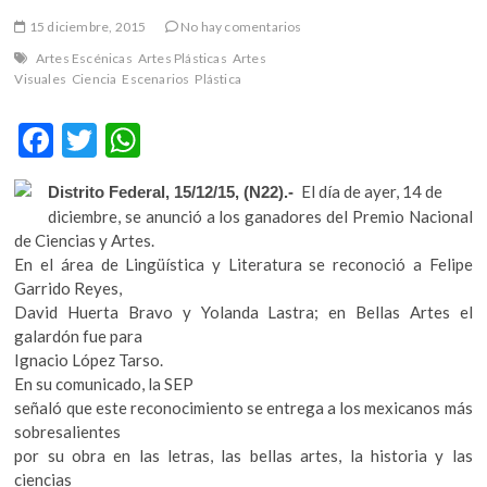
m
15 diciembre, 2015
No hay comentarios
v
Artes Escénicas
Artes Plásticas
Artes
o
Visuales
Ciencia
Escenarios
Plástica
l
g
F
T
W
e
r
ac
w
h
s
El día de ayer, 14 de
Distrito Federal, 15/12/15, (N22).-
e
itt
at
k
diciembre, se anunció a los ganadores del Premio Nacional
b
er
s
o
de Ciencias y Artes.
p
En el área de Lingüística y Literatura se reconoció a Felipe
o
A
e
Garrido Reyes,
o
p
n
David Huerta Bravo y Yolanda Lastra; en Bellas Artes el
v
galardón fue para
k
p
o
Ignacio López Tarso.
l
En su comunicado, la SEP
g
señaló que este reconocimiento se entrega a los mexicanos más
e
sobresalientes
r
por su obra en las letras, las bellas artes, la historia y las
s
ciencias