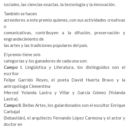
k
sociales, las ciencias exactas, la tecnología y la innovación.
o
También se hacen
p
acreedores a este premio quienes, con sus actividades creativas
e
o
n
comunicativas, contribuyen a la difusión, preservación y
engrandecimiento de
las artes y las tradiciones populares del país.
El premio tiene seis
categorías y los ganadores de cada una son:
Campo I.
Lingüística y Literatura, los distinguidos son el
escritor
Felipe Garrido Reyes, el poeta David Huerta Bravo y la
antropóloga Clementina
Merced Yolanda Lastra y Villar y García Gómez (Yolanda
Lastra).
Campo II.
Bellas Artes, los galardonados son el escultor Enrique
Carbajal
(Sebastián), el arquitecto Fernando López Carmona y el actor y
doctor en