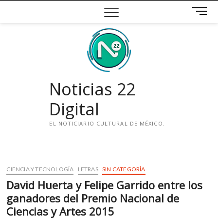
Saltar
B
al
o
contenido
t
ó
n
d
e
Noticias 22
m
e
Digital
n
ú
EL NOTICIARIO CULTURAL DE MÉXICO.
i
n
s
CIENCIA Y TECNOLOGÍA
LETRAS
SIN CATEGORÍA
t
David Huerta y Felipe Garrido entre los
a
g
ganadores del Premio Nacional de
r
Ciencias y Artes 2015
a