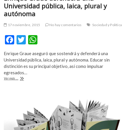
Universidad pública, laica, plural y
m
v
autónoma
o
l
17 noviembre, 2015
No hay comentarios
Sociedad y Política
g
F
T
W
e
r
ac
w
h
s
Enrique Graue aseguró que sostendrá y defenderá una
e
itt
at
k
Universidad pública, laica, plural y autónoma. Educar sin
o
b
er
s
distinción es su principal objetivo, así como impulsar
p
egresados…
o
A
e
Enrique
Ver más ...
n
o
p
Graue
v
defenderá
k
p
una
o
Universidad
l
pública,
g
laica,
e
plural
r
y
autónoma
s