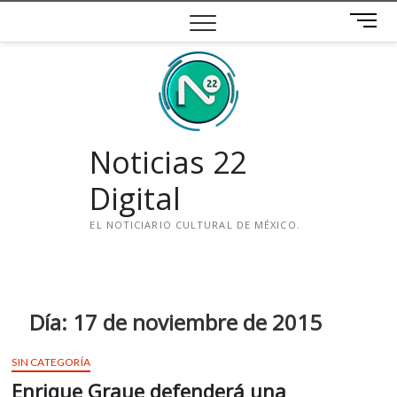
Saltar
B
al
o
contenido
t
ó
n
d
e
Noticias 22
m
e
Digital
n
ú
EL NOTICIARIO CULTURAL DE MÉXICO.
i
n
s
t
Día:
17 de noviembre de 2015
a
g
SIN CATEGORÍA
r
Enrique Graue defenderá una
a