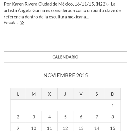
Por Karen Rivera Ciudad de México, 16/11/15, (N22).- La
e
itt
at
artista Ángela Gurría es considerada como un punto clave de
b
er
s
referencia dentro de la escultura mexicana…
Ángela
Ver más ...
o
A
Gurría
recibió
o
p
la
k
p
Medalla
Bellas
Artes
CALENDARIO
NOVIEMBRE 2015
L
M
X
J
V
S
D
1
2
3
4
5
6
7
8
9
10
11
12
13
14
15