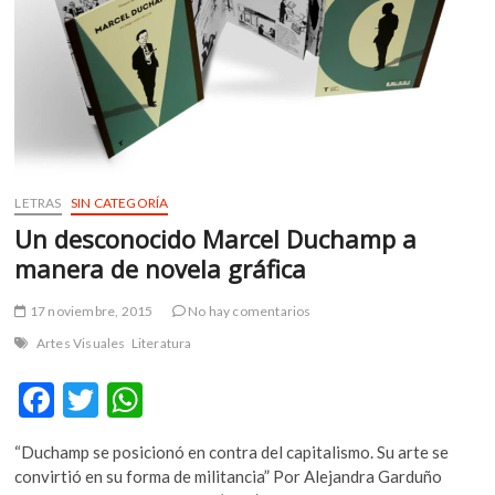
k
o
p
e
n
LETRAS
SIN CATEGORÍA
Un desconocido Marcel Duchamp a
manera de novela gráfica
17 noviembre, 2015
No hay comentarios
Artes Visuales
Literatura
F
T
W
ac
w
h
“Duchamp se posicionó en contra del capitalismo. Su arte se
e
itt
at
convirtió en su forma de militancia” Por Alejandra Garduño