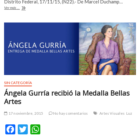
b
er
s
Distrito Federal, 17/11/15, (N22).- De Marcel Duchamp…
Un
Ver más ...
o
A
desconocido
Marcel
o
p
Duchamp
k
p
a
manera
de
novela
gráfica
SIN CATEGORÍA
Ángela Gurría recibió la Medalla Bellas
Artes
17 noviembre, 2015
No hay comentarios
Artes Visuales
Luz
F
T
W
ac
w
h