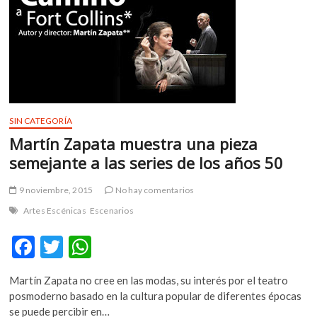
m
v
o
l
g
e
r
s
SIN CATEGORÍA
k
Martín Zapata muestra una pieza
o
semejante a las series de los años 50
p
e
9 noviembre, 2015
No hay comentarios
n
Artes Escénicas
Escenarios
v
o
F
T
W
l
g
ac
w
h
e
Martín Zapata no cree en las modas, su interés por el teatro
e
itt
at
r
posmoderno basado en la cultura popular de diferentes épocas
b
er
s
s
se puede percibir en…