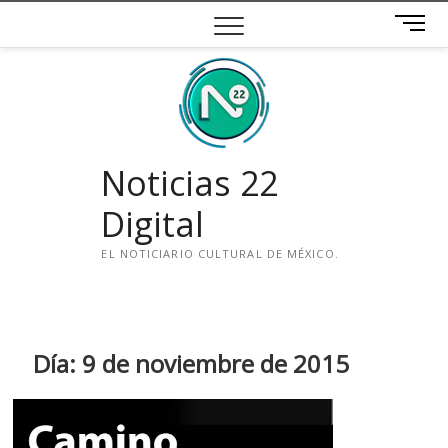
Saltar
B
al
o
contenido
t
ó
n
d
e
Noticias 22
m
e
Digital
n
ú
EL NOTICIARIO CULTURAL DE MÉXICO.
i
n
s
t
Día:
9 de noviembre de 2015
a
g
r
a