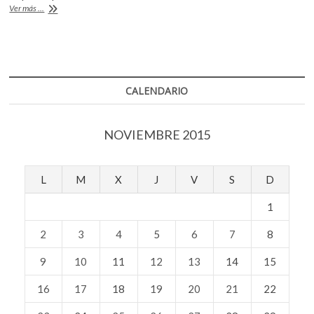
k
Martín
Ver más ...
o
A
Zapata
o
muestra
o
p
p
una
e
k
p
pieza
n
semejante
a
CALENDARIO
las
series
de
NOVIEMBRE 2015
los
años
50
L
M
X
J
V
S
D
1
2
3
4
5
6
7
8
9
10
11
12
13
14
15
16
17
18
19
20
21
22