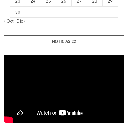
23
24
25
26
27
28
29
30
« Oct
Dic »
NOTICIAS 22