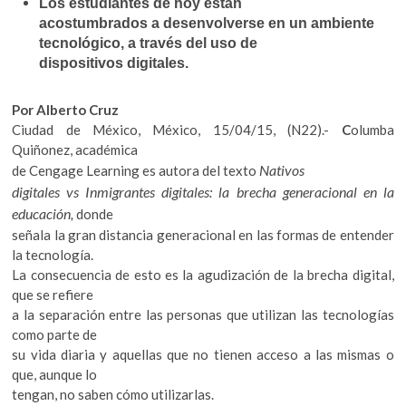
b
er
s
Los estudiantes de hoy están
k
acostumbrados a desenvolverse en un ambiente
o
A
o
tecnológico, a través del uso de
p
o
p
dispositivos digitales.
e
k
p
n
Por Alberto Cruz
Ciudad de México, México, 15/04/15, (N22).-
C
olumba
Quiñonez, académica
Nativos
de Cengage Learning es autora del texto
digitales vs Inmigrantes digitales: la brecha generacional en la
educación,
donde
señala la gran distancia generacional en las formas de entender
la tecnología.
La consecuencia de esto es la agudización de la brecha digital,
que se refiere
a la separación entre las personas que utilizan las tecnologías
como parte de
su vida diaria y aquellas que no tienen acceso a las mismas o
que, aunque lo
tengan, no saben cómo utilizarlas.