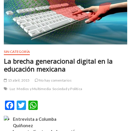
m
v
o
l
g
e
r
s
SIN CATEGORÍA
k
La brecha generacional digital en la
o
educación mexicana
p
e
15 abril, 2015
No hay comentarios
n
v
Luz
Medios y Multimedia
Sociedad y Política
o
l
F
T
W
g
ac
w
h
e
Entrevista a Columba
e
itt
at
r
Quiñonez
s