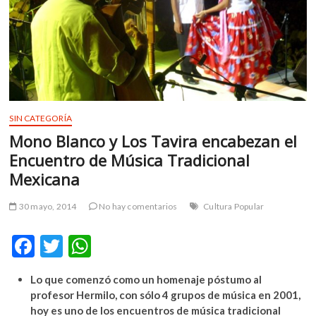
m
v
o
l
g
e
r
SIN CATEGORÍA
s
k
Mono Blanco y Los Tavira encabezan el
o
Encuentro de Música Tradicional
p
Mexicana
e
n
30 mayo, 2014
No hay comentarios
Cultura Popular
v
o
F
T
W
l
g
ac
w
h
e
Lo que comenzó como un homenaje póstumo al
e
itt
at
r
profesor Hermilo, con sólo 4 grupos de música en 2001,
b
er
s
s
hoy es uno de los encuentros de música tradicional