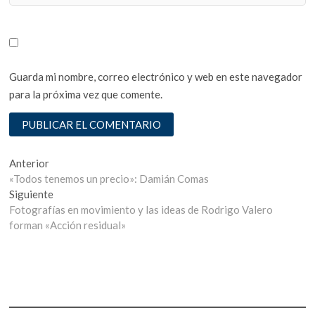
Guarda mi nombre, correo electrónico y web en este navegador
para la próxima vez que comente.
Navegación
Entrada
Anterior
anterior:
«Todos tenemos un precio»: Damián Comas
de
Entrada
Siguiente
entradas
siguiente:
Fotografías en movimiento y las ideas de Rodrigo Valero
forman «Acción residual»