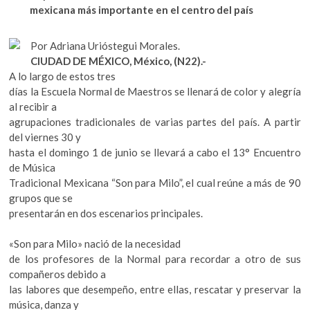
k
mexicana más importante en el centro del país
o
A
o
o
p
p
Por Adriana Urióstegui Morales.
e
k
p
CIUDAD DE MÉXICO, México, (N22).-
n
A lo largo de estos tres
días la Escuela Normal de Maestros se llenará de color y alegría
al recibir a
agrupaciones tradicionales de varias partes del país. A partir
del viernes 30 y
hasta el domingo 1 de junio se llevará a cabo el 13° Encuentro
de Música
Tradicional Mexicana “Son para Milo”, el cual reúne a más de 90
grupos que se
presentarán en dos escenarios principales.
«Son para Milo» nació de la necesidad
de los profesores de la Normal para recordar a otro de sus
compañeros debido a
las labores que desempeño, entre ellas, rescatar y preservar la
música, danza y