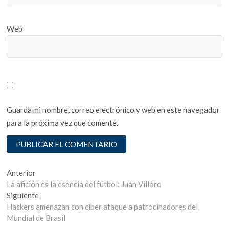
Web
Guarda mi nombre, correo electrónico y web en este navegador
para la próxima vez que comente.
Navegación
Entrada
Anterior
anterior:
La afición es la esencia del fútbol: Juan Villoro
de
Entrada
Siguiente
entradas
siguiente:
Hackers amenazan con ciber ataque a patrocinadores del
Mundial de Brasil