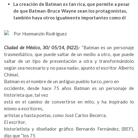
k
La creación de Batman es tan rica, que permite a pesar
e
itt
at
o
de que Batman-Bruce Wayne sean los protagonistas,
b
er
s
p
también haya otros igualmente importantes como él
e
o
A
n
Por Huemanzin Rodríguez
o
p
k
p
Ciudad de México, 30/ 05/14, (N22).-
“Batman es un personaje
trasmediático, que puede saltar de un medio a otro, que puede
saltar de un tipo de presentación a otra y transformándolo
según sea necesario y no pasa nada», apunto el escritor Alberto
Chimal,
Batman es el nombre de un antiguo pueblo turco, pero en
occidente, desde hace 75 años Batman es un personaje de
historieta que, tal vez
está en el camino de convertirse en mito, y ha inspirado lo
mismo a escritores,
artistas y hasta poetas, como José Carlos Becerra.
El escritor,
historietista y diseñador gráfico Bernardo Fernández, (BEF),
dijo que “los 75