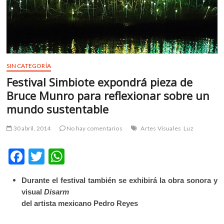
m
v
o
l
g
e
SIN CATEGORÍA
r
Festival Simbiote expondrá pieza de
s
Bruce Munro para reflexionar sobre un
k
mundo sustentable
o
p
30 abril, 2014
No hay comentarios
Artes Visuales
Luz
e
n
F
T
W
v
o
ac
w
h
l
Durante el festival también se exhibirá la obra sonora y
e
itt
at
g
visual
Disarm
e
b
er
s
del artista mexicano Pedro Reyes
r
o
A
s