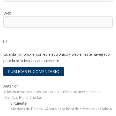
Web
Guarda mi nombre, correo electrónico y web en este navegador
para la próxima vez que comente.
Navegación
Entrada
Anterior
anterior:
«Hay muchas maneras para que los niños se acerquen a la
de
ciencia»: René Drucker
entradas
Entrada
Siguiente
siguiente:
Motivos de Pineda. «Ahora es la hora de criticarlo (a Gabo)»