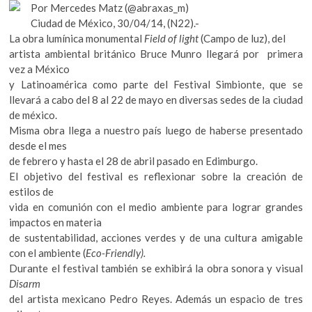
k
Por Mercedes Matz (@abraxas_m)
o
p
o
Ciudad de México, 30/04/14, (N22).-
k
p
p
La obra lumínica monumental
Field of light
(Campo de luz), del
e
artista ambiental británico Bruce Munro llegará por primera
n
vez a México
y Latinoamérica como parte del Festival Simbionte, que se
llevará a cabo del 8 al 22 de mayo en diversas sedes de la ciudad
de méxico.
Misma obra llega a nuestro país luego de haberse presentado
desde el mes
de febrero y hasta el 28 de abril pasado en Edimburgo.
El objetivo del festival es reflexionar sobre la creación de
estilos de
vida en comunión con el medio ambiente para lograr grandes
impactos en materia
de sustentabilidad, acciones verdes y de una cultura amigable
con el ambiente (
Eco-Friendly).
Durante el festival también se exhibirá la obra sonora y visual
Disarm
del artista mexicano Pedro Reyes. Además un espacio de tres