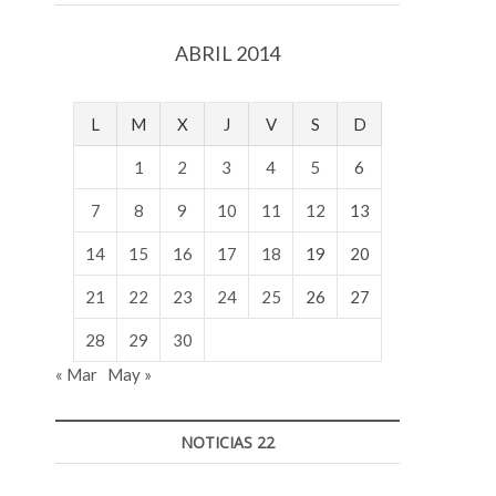
v
o
ABRIL 2014
l
g
e
L
M
X
J
V
S
D
r
s
1
2
3
4
5
6
k
o
7
8
9
10
11
12
13
p
14
15
16
17
18
19
20
e
n
21
22
23
24
25
26
27
v
o
28
29
30
l
« Mar
May »
g
e
r
NOTICIAS 22
s
k