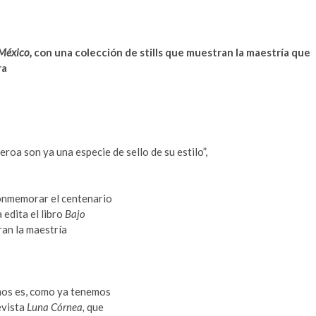
 México,
con una colección de stills que muestran la maestría que
ra
eroa son ya una especie de sello de su estilo”,
conmemorar el centenario
 edita el libro
Bajo
ran la maestría
amos es, como ya tenemos
evista
Luna Córnea,
que