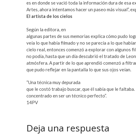
a
m
es en donde se vació toda la información dura de esa e
r
a
Artes, ahora intentamos hacer un paseo más visual”, e
e
s
El artista de los cielos
s
t
c
e
Según la editora, en
o
r
algunas partes de sus memorias explica cómo pudo logra
r
b
veía lo que había filmado y no se parecía a lo que habían
t
e
cielo real, entonces comenzó a explorar con algunos fil
b
t
no podía, hasta que un día descubrió el tratado de Leon
e
t
atmósfera. A partir de lo que aprendió comenzó a filtra
y
i
que pudo reflejar en la pantalla lo que sus ojos veían.
l
n
“Una técnica muy depurada
i
g
que le costó trabajo buscar, que él sabía que le faltaba
k
p
concentrado en ser un técnico perfecto”.
d
u
14PV
ü
s
z
u
ü
l
e
a
Deja una respuesta
s
b