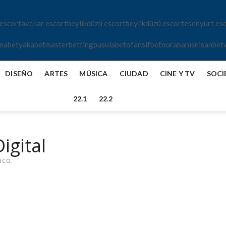
 escort
avcılar escort
beylikdüzü escort
beylikdüzü escort
esenyurt es
mabet
yakabet
masterbetting
pusulabet
ofansifbet
norabahis
nisanbet
DISEÑO
ARTES
MÚSICA
CIUDAD
CINE Y TV
SOCI
22.1
22.2
igital
ICO.