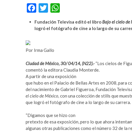
F
T
W
r
m
t
e
ac
w
h
a
y
Fundación Televisa editó el libro
Bajo el cielo de
e
itt
at
v
b
logró el fotógrafo de cine a lo largo de su carre
c
e
b
er
s
ı
t
o
A
l
p
Por Irma Gallo
a
u
o
p
r
m
k
p
e
a
Ciudad de México, 30/ 04/14, (N22).-
“Los cielos de Figu
s
b
comentó la editora Claudia Monterde.
c
e
A partir de una exposición
o
t
que hubo en el Palacio de Bellas Artes en 2008, para 
r
y
del nacimiento de Gabriel Figueroa, Fundación Televisa
t
a
el cielo de México,
con una colección de stills que muest
a
k
que logró el fotógrafo de cine a lo largo de su carrera.
v
a
c
b
“Digamos que se hizo con
ı
e
pretexto de esa exposición, pero lo que ahora intent
l
t
algunas otras publicaciones como el número 32 de la r