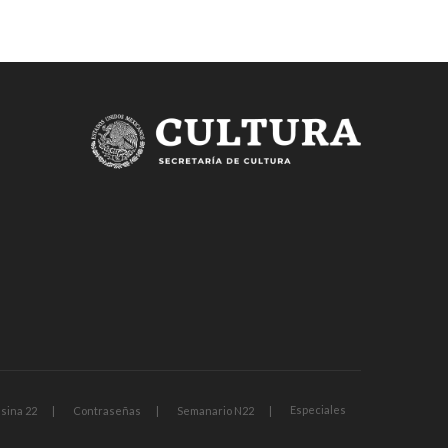
Especiales
sina 22
Contraseñas
Semanario N22