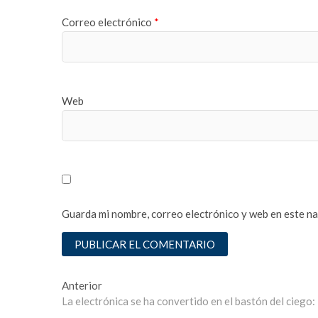
s
n
Correo electrónico
*
e
i
n
s
y
a
u
n
r
b
Web
t
e
e
t
s
w
c
b
o
a
r
h
t
i
Guarda mi nombre, correo electrónico y web en este n
e
s
s
e
n
y
Navegación
Entrada
Anterior
u
anterior:
La electrónica se ha convertido en el bastón del ciego
de
r