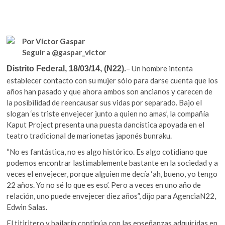
k
o
p
o
k
p
p
e
Por Víctor Gaspar
n
Seguir a @gaspar_victor
– Un hombre intenta
Distrito Federal, 18/03/14, (N22).
establecer contacto con su mujer sólo para darse cuenta que los
años han pasado y que ahora ambos son ancianos y carecen de
la posibilidad de reencausar sus vidas por separado. Bajo el
slogan ‘es triste envejecer junto a quien no amas’, la compañía
Kaput Project presenta una puesta dancística apoyada en el
teatro tradicional de marionetas japonés bunraku.
“No es fantástica, no es algo histórico. Es algo cotidiano que
podemos encontrar lastimablemente bastante en la sociedad y a
veces el envejecer, porque alguien me decía ‘ah, bueno, yo tengo
22 años. Yo no sé lo que es eso’. Pero a veces en uno año de
relación, uno puede envejecer diez años”, dijo para AgenciaN22,
Edwin Salas.
El titiritero y bailarín continúa con las enseñanzas adquiridas en