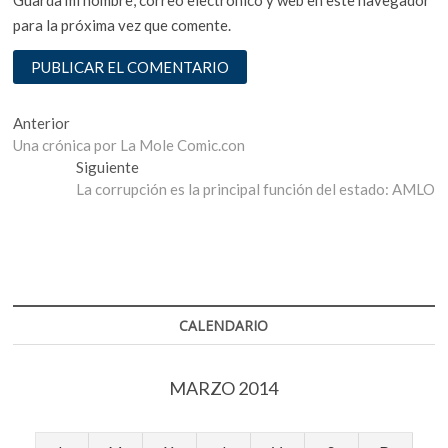
para la próxima vez que comente.
Navegación
Entrada
Anterior
anterior:
Una crónica por La Mole Comic.con
de
Entrada
Siguiente
entradas
siguiente:
La corrupción es la principal función del estado: AMLO
CALENDARIO
MARZO 2014