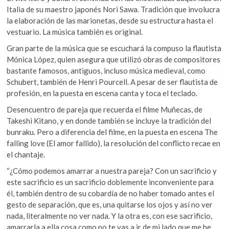
Italia de su maestro japonés Nori Sawa. Tradición que involucra
la elaboración de las marionetas, desde su estructura hasta el
vestuario. La música también es original.
Gran parte de la música que se escuchará la compuso la flautista
Mónica López, quien asegura que utilizó obras de compositores
bastante famosos, antiguos, incluso música medieval, como
Schubert, también de Henri Pourcell. A pesar de ser flautista de
profesión, en la puesta en escena canta y toca el teclado.
Desencuentro de pareja que recuerda el filme Muñecas, de
Takeshi Kitano, y en donde también se incluye la tradición del
bunraku. Pero a diferencia del filme, en la puesta en escena The
falling love (El amor fallido), la resolución del conflicto recae en
el chantaje.
“¿Cómo podemos amarrar a nuestra pareja? Con un sacrificio y
este sacrificio es un sacrificio doblemente inconveniente para
él, también dentro de su cobardía de no haber tomado antes el
gesto de separación, que es, una quitarse los ojos y así no ver
nada, literalmente no ver nada. Y la otra es, con ese sacrificio,
amarrarla a ella cosa como no te vas a ir de mi lado que me he