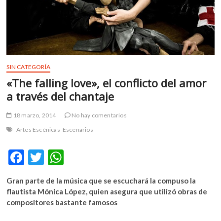
m
v
o
l
g
e
SIN CATEGORÍA
r
«The falling love», el conflicto del amor
s
a través del chantaje
k
o
18 marzo, 2014
No hay comentarios
p
e
Artes Escénicas
Escenarios
n
v
F
T
W
o
ac
w
h
l
Gran parte de la música que se escuchará la compuso la
g
e
itt
at
flautista Mónica López, quien asegura que utilizó obras de
e
b
er
s
compositores bastante famosos
r
s
o
A