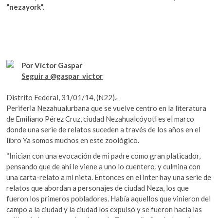
b
er
s
k
“nezayork”.
o
o
A
p
o
p
e
n
k
p
Por Víctor Gaspar
Seguir a @gaspar_victor
Distrito Federal, 31/01/14, (N22).-
Periferia Nezahualurbana que se vuelve centro en la literatura
de Emiliano Pérez Cruz, ciudad Nezahualcóyotl es el marco
donde una serie de relatos suceden a través de los años en el
libro Ya somos muchos en este zoológico.
“Inician con una evocación de mi padre como gran platicador,
pensando que de ahí le viene a uno lo cuentero, y culmina con
una carta-relato a mi nieta. Entonces en el inter hay una serie de
relatos que abordan a personajes de ciudad Neza, los que
fueron los primeros pobladores. Había aquellos que vinieron del
campo a la ciudad y la ciudad los expulsó y se fueron hacia las