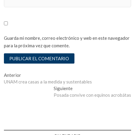
Guarda mi nombre, correo electrónico y web en este navegador
para la próxima vez que comente.
Navegación
Entrada
Anterior
anterior:
UNAM crea casas a la medida y sustentables
de
Entrada
Siguiente
entradas
siguiente:
Posada convive con equinos acrobátas