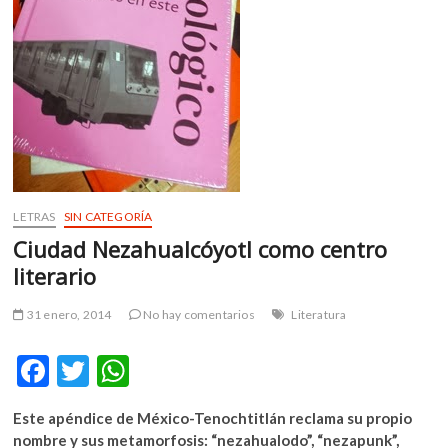
m
v
o
l
g
e
r
s
k
o
LETRAS
SIN CATEGORÍA
p
Ciudad Nezahualcóyotl como centro
e
literario
n
v
31 enero, 2014
No hay comentarios
Literatura
o
l
F
T
W
g
e
ac
w
h
r
Este apéndice de México-Tenochtitlán reclama su propio
e
itt
at
s
nombre y sus metamorfosis: “nezahualodo”, “nezapunk”,