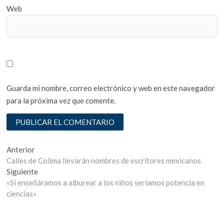
Web
Guarda mi nombre, correo electrónico y web en este navegador
para la próxima vez que comente.
Navegación
Entrada
Anterior
anterior:
Calles de Colima llevarán nombres de escritores mexicanos
de
Entrada
Siguiente
entradas
siguiente:
«Si enseñáramos a alburear a los niños seríamos potencia en
ciencias»