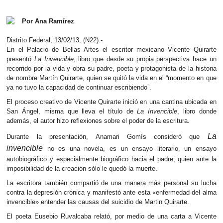
b
er
s
k
o
o
A
Por Ana Ramírez
p
o
p
e
Distrito Federal, 13/02/13, (N22).-
n
En el Palacio de Bellas Artes el escritor mexicano Vicente Quirarte
k
p
presentó
La Invencible
, libro que desde su propia perspectiva hace un
recorrido por la vida y obra su padre, poeta y protagonista de la historia
de nombre Martín Quirarte, quien se quitó la vida en el “momento en que
ya no tuvo la capacidad de continuar escribiendo”.
El proceso creativo de Vicente Quirarte inició en una cantina ubicada en
San Ángel, misma que lleva el título de
La Invencible
, libro donde
además, el autor hizo reflexiones sobre el poder de la escritura.
La
Durante la presentación, Anamari Gomís consideró que
invencible
no es una novela, es un ensayo literario, un ensayo
autobiográfico y especialmente biográfico hacia el padre, quien ante la
imposibilidad de la creación sólo le quedó la muerte.
La escritora también compartió de una manera más personal su lucha
contra la depresión crónica y manifestó ante esta «enfermedad del alma
invencible» entender las causas del suicidio de Martin Quirarte.
El poeta Eusebio Ruvalcaba relató, por medio de una carta a Vicente