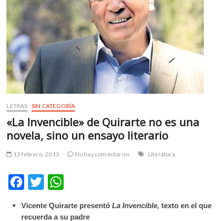
m
v
o
l
g
e
r
s
k
o
LETRAS
SIN CATEGORÍA
p
«La Invencible» de Quirarte no es una
e
novela, sino un ensayo literario
n
v
13 febrero, 2013
No hay comentarios
Literatura
o
l
F
T
W
g
ac
w
h
e
r
Vicente Quirarte presentó
La Invencible,
texto en el que
e
itt
at
s
recuerda a su padre