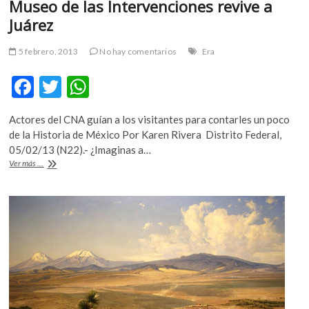
Museo de las Intervenciones revive a
Juárez
5 febrero, 2013
No hay comentarios
Era
F
T
W
ac
w
h
Actores del CNA guían a los visitantes para contarles un poco
e
itt
at
de la Historia de México Por Karen Rivera Distrito Federal,
b
er
s
05/02/13 (N22).- ¿Imaginas a…
Museo
Ver más ...
o
A
de
las
o
p
Intervenciones
k
p
revive
a
Juárez