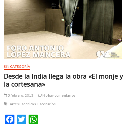
SIN CATEGORÍA
Desde la India llega la obra «El monje y
la cortesana»
5 febrero, 2013
No hay comentarios
Artes Escénicas
Escenarios
F
T
W
ac
w
h