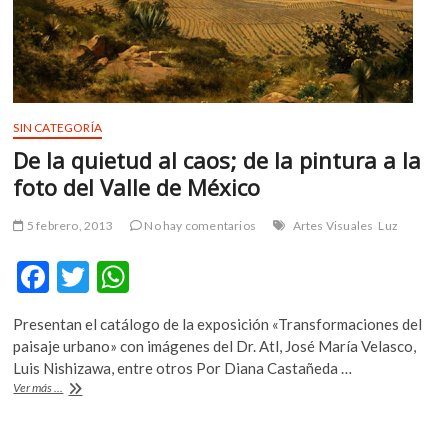
SIN CATEGORÍA
De la quietud al caos; de la pintura a la
foto del Valle de México
5 febrero, 2013
No hay comentarios
Artes Visuales
Luz
F
T
W
ac
w
h
Presentan el catálogo de la exposición «Transformaciones del
e
itt
at
paisaje urbano» con imágenes del Dr. Atl, José María Velasco,
b
er
s
Luis Nishizawa, entre otros Por Diana Castañeda …
De
Ver más ...
o
A
la
quietud
o
p
al