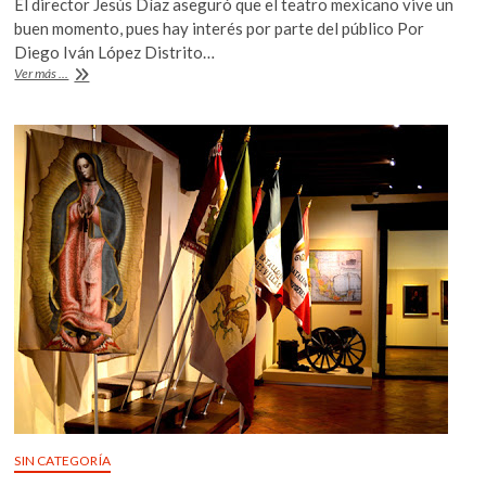
El director Jesús Díaz aseguró que el teatro mexicano vive un
e
itt
at
buen momento, pues hay interés por parte del público Por
b
er
s
Diego Iván López Distrito…
Desde
Ver más ...
o
A
la
India
o
p
llega
k
p
la
obra
«El
monje
y
la
cortesana»
SIN CATEGORÍA