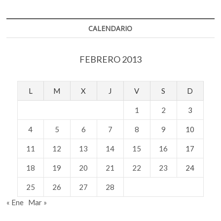
k
p
caos;
de
la
CALENDARIO
pintura
a
la
FEBRERO 2013
foto
del
Valle
de
L
M
X
J
V
S
D
México
1
2
3
4
5
6
7
8
9
10
11
12
13
14
15
16
17
18
19
20
21
22
23
24
25
26
27
28
« Ene
Mar »