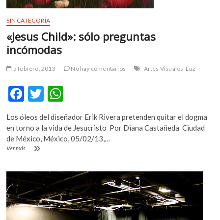
SIN CATEGORÍA
«Jesus Child»: sólo preguntas
incómodas
5 febrero, 2013
No hay comentarios
Artes Visuales
Luz
F
T
W
ac
w
h
Los óleos del diseñador Erik Rivera pretenden quitar el dogma
e
itt
at
en torno a la vida de Jesucristo Por Diana Castañeda Ciudad
b
er
s
de México, México, 05/02/13,…
«Jesus
Ver más ...
o
A
Child»:
sólo
o
p
preguntas
k
p
incómodas