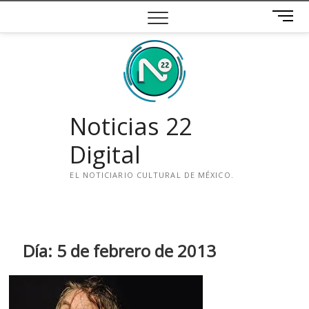
Saltar
B
al
o
contenido
t
ó
n
d
e
Noticias 22
m
e
Digital
n
ú
EL NOTICIARIO CULTURAL DE MÉXICO.
i
n
s
t
Día:
5 de febrero de 2013
a
g
r
a