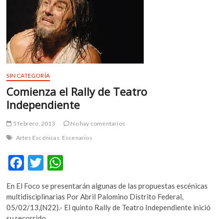
m
v
o
l
g
e
r
SIN CATEGORÍA
s
Comienza el Rally de Teatro
k
Independiente
o
p
5 febrero, 2013
No hay comentarios
e
n
Artes Escénicas
Escenarios
v
F
T
W
o
l
ac
w
h
g
En El Foco se presentarán algunas de las propuestas escénicas
e
itt
at
e
multidisciplinarias Por Abril Palomino Distrito Federal,
r
b
er
s
05/02/13,(N22).- El quinto Rally de Teatro Independiente inició
s
su recorrido…