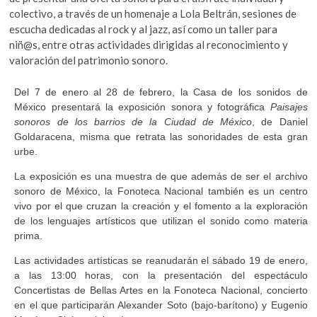
o
A
k
colectivo, a través de un homenaje a Lola Beltrán, sesiones de
o
o
p
escucha dedicadas al rock y al jazz, así como un taller para
p
niñ@s, entre otras actividades dirigidas al reconocimiento y
k
p
e
valoración del patrimonio sonoro.
n
Del 7 de enero al 28 de febrero, la Casa de los sonidos de
México presentará la exposición sonora y fotográfica
Paisajes
sonoros de los barrios de la Ciudad de México
, de Daniel
Goldaracena, misma que retrata las sonoridades de esta gran
urbe.
La exposición es una muestra de que además de ser el archivo
sonoro de México, la Fonoteca Nacional también es un centro
vivo por el que cruzan la creación y el fomento a la exploración
de los lenguajes artísticos que utilizan el sonido como materia
prima.
Las actividades artísticas se reanudarán el sábado 19 de enero,
a las 13:00 horas, con la presentación del espectáculo
Concertistas de Bellas Artes en la Fonoteca Nacional, concierto
en el que participarán Alexander Soto (bajo-barítono) y Eugenio