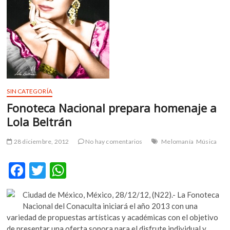
m
v
o
l
g
e
r
s
SIN CATEGORÍA
k
Fonoteca Nacional prepara homenaje a
o
Lola Beltrán
p
e
28 diciembre, 2012
No hay comentarios
Melomanía
Música
n
v
F
T
W
o
l
ac
w
h
g
Ciudad de México, México, 28/12/12, (N22).- La Fonoteca
e
itt
at
e
Nacional del Conaculta iniciará el año 2013 con una
r
b
er
s
variedad de propuestas artísticas y académicas con el objetivo
s
de presentar una oferta sonora para el disfrute individual y