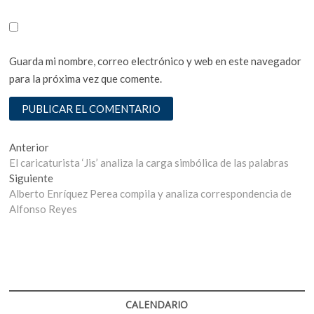
Guarda mi nombre, correo electrónico y web en este navegador
para la próxima vez que comente.
Navegación
Entrada
Anterior
anterior:
El caricaturista ‘Jis’ analiza la carga simbólica de las palabras
de
Entrada
Siguiente
entradas
siguiente:
Alberto Enríquez Perea compila y analiza correspondencia de
Alfonso Reyes
CALENDARIO