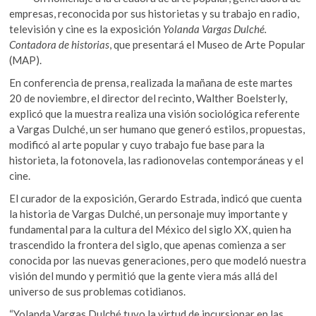
b
er
s
k
empresas, reconocida por sus historietas y su trabajo en radio,
o
o
A
televisión y cine es la exposición
Yolanda Vargas Dulché.
p
Contadora de historias
, que presentará el Museo de Arte Popular
o
p
e
(MAP).
n
k
p
En conferencia de prensa, realizada la mañana de este martes
20 de noviembre, el director del recinto, Walther Boelsterly,
explicó que la muestra realiza una visión sociológica referente
a Vargas Dulché, un ser humano que generó estilos, propuestas,
modificó al arte popular y cuyo trabajo fue base para la
historieta, la fotonovela, las radionovelas contemporáneas y el
cine.
El curador de la exposición, Gerardo Estrada, indicó que cuenta
la historia de Vargas Dulché, un personaje muy importante y
fundamental para la cultura del México del siglo XX, quien ha
trascendido la frontera del siglo, que apenas comienza a ser
conocida por las nuevas generaciones, pero que modeló nuestra
visión del mundo y permitió que la gente viera más allá del
universo de sus problemas cotidianos.
“Yolanda Vargas Dulché tuvo la virtud de incursionar en las