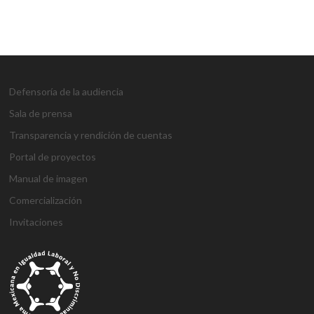
Defensoría de la audiencia
Sala de prensa
Transparencia y rendición de cuentas
Portal de proyectos
Manual de imagen
Comercialización
Invitaciones
g
g
1
s
1
1
h
1
a
D
j
M
d
h
A
a
a
x
ü
x
x
a
x
n
e
o
a
e
o
t
z
z
b
p
b
b
l
b
t
n
j
r
n
ş
a
i
i
e
e
e
e
k
e
a
e
o
s
e
g
ş
a
a
t
r
t
t
a
t
l
m
b
b
m
e
e