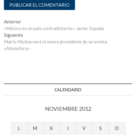
Navegación
Entrada
Anterior
anterior:
«México es un país contradictorio»: Javier Espada
de
Entrada
Siguiente
entradas
siguiente:
Mario Molina será el nuevo presidente de la revista
«Atmósfera»
CALENDARIO
NOVIEMBRE 2012
L
M
X
J
V
S
D