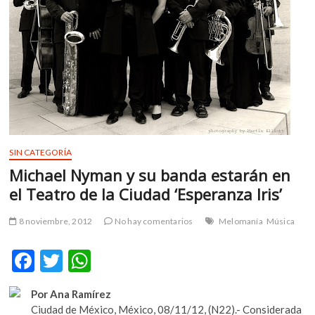
m
v
o
l
g
e
r
s
k
o
SIN CATEGORÍA
p
Michael Nyman y su banda estarán en
e
el Teatro de la Ciudad ‘Esperanza Iris’
n
v
8 noviembre, 2012
No hay comentarios
Melomanía
Música
o
l
F
T
W
g
e
ac
w
h
r
Por Ana Ramírez
e
itt
at
s
Ciudad de México, México, 08/11/12, (N22).- Considerada