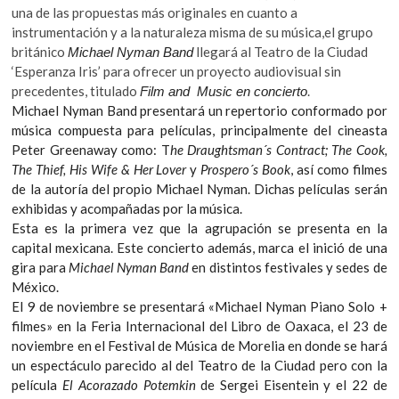
b
er
s
k
una de las propuestas más originales en cuanto a
o
instrumentación y a la naturaleza misma de su música,el grupo
o
A
p
británico
llegará al Teatro de la Ciudad
Michael Nyman Band
o
p
e
‘Esperanza Iris’ para ofrecer un proyecto audiovisual sin
n
precedentes, titulado
.
Film and Music en concierto
k
p
Michael Nyman Band presentará un repertorio conformado por
música compuesta para películas, principalmente del cineasta
Peter Greenaway como: T
he Draughtsman´s Contract; The Cook,
The Thief, His Wife & Her Lover
y
Prospero´s Book
, así como filmes
de la autoría del propio Michael Nyman. Dichas películas serán
exhibidas y acompañadas por la música.
Esta es la primera vez que la agrupación se presenta en la
capital mexicana. Este concierto además, marca el inició de una
gira para
Michael Nyman Band
en distintos festivales y sedes de
México.
El 9 de noviembre se presentará «Michael Nyman Piano Solo +
filmes» en la Feria Internacional del Libro de Oaxaca, el 23 de
noviembre en el Festival de Música de Morelia en donde se hará
un espectáculo parecido al del Teatro de la Ciudad pero con la
película
El Acorazado Potemkin
de Sergei Eisentein y el 22 de