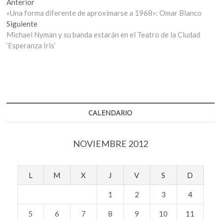
Navegación
Entrada
Anterior
anterior:
«Una forma diferente de aproximarse a 1968»: Omar Blanco
de
Entrada
Siguiente
entradas
siguiente:
Michael Nyman y su banda estarán en el Teatro de la Ciudad
‘Esperanza Iris’
CALENDARIO
NOVIEMBRE 2012
L
M
X
J
V
S
D
1
2
3
4
5
6
7
8
9
10
11