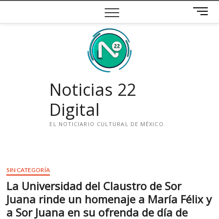
Saltar
B
al
o
contenido
t
ó
n
d
e
Noticias 22
m
e
Digital
n
ú
EL NOTICIARIO CULTURAL DE MÉXICO.
i
n
s
SIN CATEGORÍA
t
La Universidad del Claustro de Sor
a
g
Juana rinde un homenaje a María Félix y
r
a Sor Juana en su ofrenda de día de
a