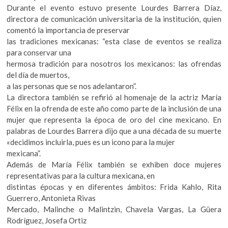
k
Durante el evento estuvo presente Lourdes Barrera Díaz,
o
directora de comunicación universitaria de la institución, quien
p
comentó la importancia de preservar
e
las tradiciones mexicanas: “esta clase de eventos se realiza
n
para conservar una
hermosa tradición para nosotros los mexicanos: las ofrendas
del día de muertos,
a las personas que se nos adelantaron”.
La directora también se refirió al homenaje de la actriz María
Félix en la ofrenda de este año como parte de la inclusión de una
mujer que representa la época de oro del cine mexicano. En
palabras de Lourdes Barrera dijo que a una década de su muerte
«decidimos incluirla, pues es un icono para la mujer
mexicana”.
Además de María Félix también se exhiben doce mujeres
representativas para la cultura mexicana, en
distintas épocas y en diferentes ámbitos: Frida Kahlo, Rita
Guerrero, Antonieta Rivas
Mercado, Malinche o Malintzin, Chavela Vargas, La Güera
Rodríguez, Josefa Ortiz