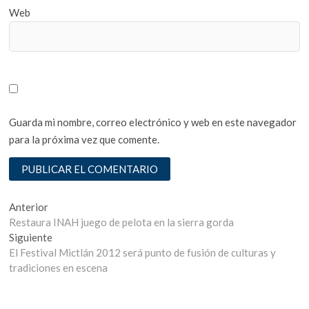
Web
Guarda mi nombre, correo electrónico y web en este navegador
para la próxima vez que comente.
Navegación
Entrada
Anterior
anterior:
Restaura INAH juego de pelota en la sierra gorda
de
Entrada
Siguiente
entradas
siguiente:
El Festival Mictlán 2012 será punto de fusión de culturas y
tradiciones en escena