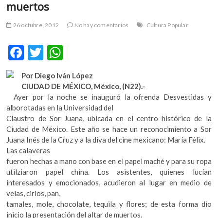
muertos
m
v
26 octubre, 2012
No hay comentarios
Cultura Popular
o
l
F
T
W
g
e
ac
w
h
r
Por Diego Iván López
e
itt
at
s
CIUDAD DE MÉXICO, México, (N22).-
k
b
er
s
Ayer por la noche se inauguró la ofrenda Desvestidas y
o
alborotadas en la Universidad del
o
A
p
Claustro de Sor Juana, ubicada en el centro histórico de la
o
p
e
Ciudad de México. Este año se hace un reconocimiento a Sor
n
Juana Inés de la Cruz y a la diva del cine mexicano: María Félix.
k
p
v
Las calaveras
o
fueron hechas a mano con base en el papel maché y para su ropa
l
utilziaron papel china. Los asistentes, quienes lucían
g
interesados y emocionados, acudieron al lugar en medio de
e
velas, cirios, pan,
r
tamales, mole, chocolate, tequila y flores; de esta forma dio
s
inicio la presentación del altar de muertos.