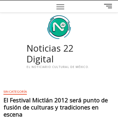
Saltar
B
al
o
contenido
t
ó
n
d
e
Noticias 22
m
e
Digital
n
ú
EL NOTICIARIO CULTURAL DE MÉXICO.
i
n
s
SIN CATEGORÍA
t
El Festival Mictlán 2012 será punto de
a
g
fusión de culturas y tradiciones en
r
escena
a