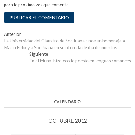
para la próxima vez que comente.
Navegación
Entrada
Anterior
anterior:
La Universidad del Claustro de Sor Juana rinde un homenaje a
de
María Félix y a Sor Juana en su ofrenda de día de muertos
entradas
Entrada
Siguiente
siguiente:
En el Munal hizo eco la poesía en lenguas romances
CALENDARIO
OCTUBRE 2012