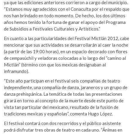
ya que las ediciones anteriores corrieron a cargo del municipio.
k
“Estamos muy agradecidos con el Conaculta por el respaldo que
o
nos han brindado en todo momento. De hecho, los dos últimos
p
años hemos tenido la fortuna de ganar el apoyo del Programa
e
de Subsidios a Festivales Culturales y Artísticos.”
n
En cuanto a las particularidades del Festival Mictlán 2012, cabe
mencionar que sus actividades se desarrollarán al caer la noche
(a partir de las 19:00 horas), en un espacio decorado con flores
de cempasúchil y veladoras colocadas a lo largo del “camino al
Mictlán” (término con que los mexicas designaban al
inframundo).
“Este año participan en el festival seis compañías de teatro
independiente, una compañía de danza, jaraneros y un grupo de
danza prehispánica. La temática de todas las presentaciones
girará en torno al concepto de la muerte desde este punto de
vista tan particular del mexicano, resultado de la fusión de
tradiciones mexicas y españolas”, comenta Hugo López.
El festival contará con dos recorridos y el público asistente
podrá disfrutar tres obras de teatro en cada uno. “Ánimas en