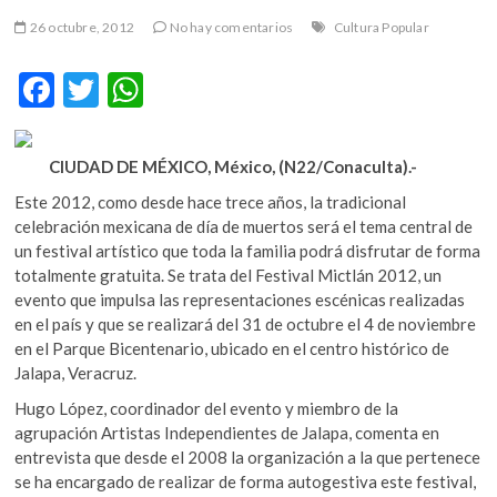
m
26 octubre, 2012
No hay comentarios
Cultura Popular
v
o
F
T
W
l
ac
w
h
g
e
e
itt
at
r
CIUDAD DE MÉXICO, México, (N22/Conaculta).-
b
er
s
s
Este 2012, como desde hace trece años, la tradicional
k
o
A
celebración mexicana de día de muertos será el tema central de
o
un festival artístico que toda la familia podrá disfrutar de forma
o
p
p
totalmente gratuita. Se trata del Festival Mictlán 2012, un
e
k
p
evento que impulsa las representaciones escénicas realizadas
n
en el país y que se realizará del 31 de octubre el 4 de noviembre
v
en el Parque Bicentenario, ubicado en el centro histórico de
o
Jalapa, Veracruz.
l
Hugo López, coordinador del evento y miembro de la
g
agrupación Artistas Independientes de Jalapa, comenta en
e
entrevista que desde el 2008 la organización a la que pertenece
r
se ha encargado de realizar de forma autogestiva este festival,
s