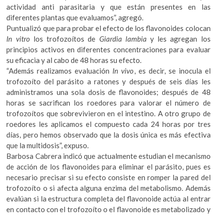
actividad anti parasitaria y que están presentes en las
diferentes plantas que evaluamos”, agregó.
Puntualizó que para probar el efecto de los flavonoides colocan
In vitro
los trofozoítos de
Giardia lambia
y les agregan los
principios activos en diferentes concentraciones para evaluar
su eficacia y al cabo de 48 horas su efecto.
“Además realizamos evaluación
In vivo
, es decir, se inocula el
trofozoíto del parásito a ratones y después de seis días les
administramos una sola dosis de flavonoides; después de 48
horas se sacrifican los roedores para valorar el número de
trofozoítos que sobrevivieron en el intestino. A otro grupo de
roedores les aplicamos el compuesto cada 24 horas por tres
días, pero hemos observado que la dosis única es más efectiva
que la multidosis”, expuso.
Barbosa Cabrera indicó que actualmente estudian el mecanismo
de acción de los flavonoides para eliminar el parásito, pues es
necesario precisar si su efecto consiste en romper la pared del
trofozoíto o si afecta alguna enzima del metabolismo. Además
evalúan si la estructura completa del flavonoide actúa al entrar
en contacto con el trofozoíto o el flavonoide es metabolizado y