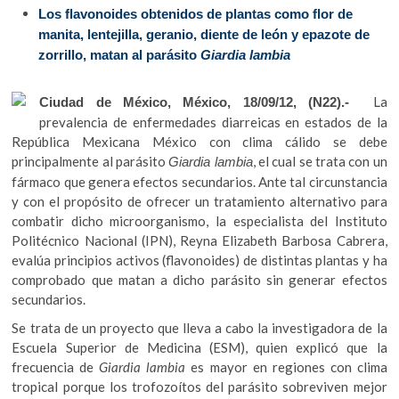
k
Los flavonoides obtenidos de plantas como flor de
e
itt
at
o
manita, lentejilla, geranio, diente de león y epazote de
p
b
er
s
zorrillo, matan al parásito
Giardia lambia
e
o
A
n
La
Ciudad de México, México, 18/09/12, (N22).-
o
p
prevalencia de enfermedades diarreicas en estados de la
k
p
República Mexicana México con clima cálido se debe
principalmente al parásito
, el cual se trata con un
Giardia lambia
fármaco que genera efectos secundarios. Ante tal circunstancia
y con el propósito de ofrecer un tratamiento alternativo para
combatir dicho microorganismo, la especialista del Instituto
Politécnico Nacional (IPN), Reyna Elizabeth Barbosa Cabrera,
evalúa principios activos (flavonoides) de distintas plantas y ha
comprobado que matan a dicho parásito sin generar efectos
secundarios.
Se trata de un proyecto que lleva a cabo la investigadora de la
Escuela Superior de Medicina (ESM), quien explicó que la
frecuencia de
Giardia lambia
es mayor en regiones con clima
tropical porque los trofozoítos del parásito sobreviven mejor