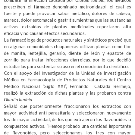
combatir la infección causada por
Giardia lambia,
los médicos
prescriben el fármaco denominado metronidazol, el cual es
fuerte y puede provocar sabor metálico, dolores de cabeza,
mareos, dolor estomacal o gastritis, mientras que las sustancias
activas extraídas de plantas medicinales reportaron alta
eficacia y no causan efectos secundarios.
La farmacóloga de productos naturales y sintéticos precisó que
en algunas comunidades chiapanecas utilizan plantas como flor
de manita, lentejilla, geranio, diente de león y epazote de
zorrillo para tratar infecciones diarreicas, por lo que decidió
estudiarlas para sustentar su uso en el conocimiento científico.
Con el apoyo del investigador de la Unidad de Investigación
Médica en Farmacología de Productos Naturales del Centro
Médico Nacional “Siglo XXI”, Fernando Calzada Bermejo,
realizó la extracción de dichas plantas y las probaron contra
Giardia lambia
.
Señaló que posteriormente fraccionaron los extractos con
mayor actividad anti parasitaria y seleccionaron nuevamente
los de mayor actividad, de los que extrajeron los flavonoides o
compuestos activos. “Hemos probado una cantidad importante
de flavonoides, pero seleccionamos los tres con mayor