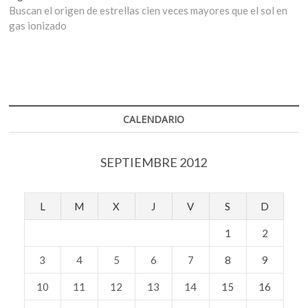
siguiente:
Buscan el origen de estrellas cien veces mayores que el sol en
gas ionizado
CALENDARIO
SEPTIEMBRE 2012
L
M
X
J
V
S
D
1
2
3
4
5
6
7
8
9
10
11
12
13
14
15
16