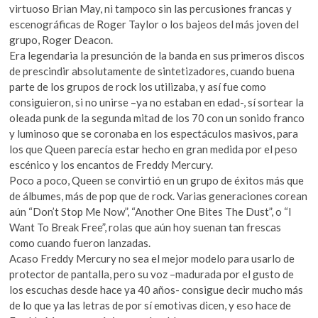
virtuoso Brian May, ni tampoco sin las percusiones francas y
escenográficas de Roger Taylor o los bajeos del más joven del
grupo, Roger Deacon.
Era legendaria la presunción de la banda en sus primeros discos
de prescindir absolutamente de sintetizadores, cuando buena
parte de los grupos de rock los utilizaba, y así fue como
consiguieron, si no unirse –ya no estaban en edad-, sí sortear la
oleada punk de la segunda mitad de los 70 con un sonido franco
y luminoso que se coronaba en los espectáculos masivos, para
los que Queen parecía estar hecho en gran medida por el peso
escénico y los encantos de Freddy Mercury.
Poco a poco, Queen se convirtió en un grupo de éxitos más que
de álbumes, más de pop que de rock. Varias generaciones corean
aún “Don’t Stop Me Now”, “Another One Bites The Dust”, o “I
Want To Break Free”, rolas que aún hoy suenan tan frescas
como cuando fueron lanzadas.
Acaso Freddy Mercury no sea el mejor modelo para usarlo de
protector de pantalla, pero su voz –madurada por el gusto de
los escuchas desde hace ya 40 años- consigue decir mucho más
de lo que ya las letras de por sí emotivas
dicen, y eso hace de