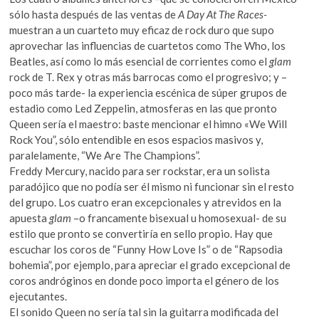
sólo hasta después de las ventas de
A Day At The Races-
muestran a un cuarteto muy eficaz de rock duro que supo
aprovechar las influencias de cuartetos como The Who, los
Beatles, así como lo más esencial de corrientes como el
glam
rock de T. Rex y otras más barrocas como el progresivo; y –
poco más tarde- la experiencia escénica de súper grupos de
estadio como Led Zeppelin, atmosferas en las que pronto
Queen sería el maestro: baste mencionar el himno «We Will
Rock You”, sólo entendible en esos espacios masivos y,
paralelamente, “We Are The Champions”.
Freddy Mercury, nacido para ser rockstar, era un solista
paradójico que no podía ser él mismo ni funcionar sin el resto
del grupo. Los cuatro eran excepcionales y atrevidos en la
apuesta
glam
–o francamente bisexual u homosexual- de su
estilo que pronto se convertiría en sello propio. Hay que
escuchar los coros de “Funny How Love Is” o de “Rapsodia
bohemia”, por ejemplo, para apreciar el grado excepcional de
coros andróginos en donde poco importa el género de los
ejecutantes.
El sonido Queen no sería tal sin la guitarra modificada del