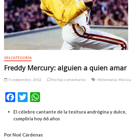
m
v
o
l
g
e
r
s
SIN CATEGORÍA
k
Freddy Mercury: alguien a quien amar
o
p
5 septiembre, 2012
No hay comentarios
Melomanía
Música
e
n
F
T
W
v
o
ac
w
h
l
El célebre cantante de la tesitura andrógina y dulce,
e
itt
at
g
cumpliría hoy 66 años
e
b
er
s
r
o
A
Por Noé Cárdenas
s