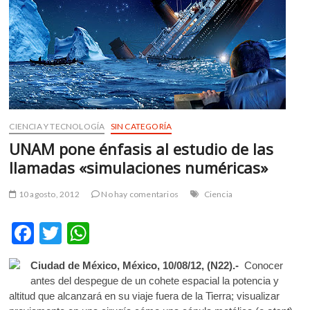
m
v
o
l
g
e
r
s
CIENCIA Y TECNOLOGÍA
SIN CATEGORÍA
k
UNAM pone énfasis al estudio de las
o
llamadas «simulaciones numéricas»
p
e
n
10 agosto, 2012
No hay comentarios
Ciencia
v
o
F
T
W
l
ac
w
h
g
Ciudad de México, México, 10/08/12, (N22).-
Conocer
e
itt
at
e
antes del despegue de un cohete espacial la potencia y
r
b
er
s
altitud que alcanzará en su viaje fuera de la Tierra; visualizar
s