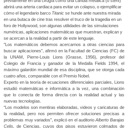
previamente en una cirugía cómo una cánula metálica (o
stent
)
o
A
k
abrirá una arteria cardiaca para evitar un colapso, o ejemplificar
o
o
p
cómo el legendario barco
Titanic
se hunde ante nuestra mirada
p
en una butaca de cine tras resolver el truco de la tragedia en un
k
p
e
foro de Hollywood, son algunas utilidades de las simulaciones
n
numéricas, aplicaciones matemáticas que muestran, explican y
se acercan a la realidad a partir de este lenguaje.
“Los matemáticos debemos acercarnos a otras ciencias para
buscar aplicaciones”, afirmó en la Facultad de Ciencias (FC) de
la UNAM, Pierre-Louis Lions (Grasse, 1956), profesor del
Colegio de Francia y ganador de la Medalla Fields 1994, el
máximo galardón mundial de esa disciplina, que se otorga cada
cuatro años, comparable con el Premio Nobel.
Experto en la teoría de ecuaciones diferenciales parciales, Lions
estudió matemáticas e informática a la vez, una combinación
que lo conecta de forma directa con la realidad actual y las
nuevas tecnologías.
“Los modelos son mentiras elaboradas, videos y caricaturas de
la realidad, pero nos permiten ofrecer soluciones precisas a
problemas muy variados”, explicó en el auditorio
Alberto Barajas
Celis,
de Ciencias, cuyos dos pisos estuvieron colmados de