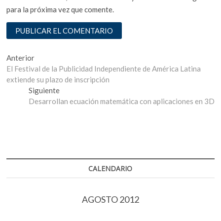
para la próxima vez que comente.
Navegación
Entrada
Anterior
anterior:
El Festival de la Publicidad Independiente de América Latina
de
extiende su plazo de inscripción
entradas
Entrada
Siguiente
siguiente:
Desarrollan ecuación matemática con aplicaciones en 3D
CALENDARIO
AGOSTO 2012