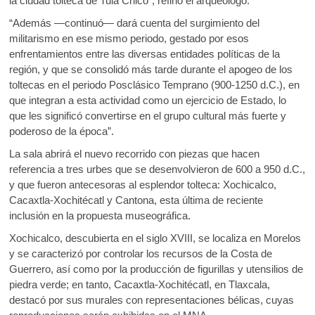
la ciudad tolteca de Tula Chico”, refirió el arqueólogo.
“Además —continuó— dará cuenta del surgimiento del
militarismo en ese mismo periodo, gestado por esos
enfrentamientos entre las diversas entidades políticas de la
región, y que se consolidó más tarde durante el apogeo de los
toltecas en el periodo Posclásico Temprano (900-1250 d.C.), en
que integran a esta actividad como un ejercicio de Estado, lo
que les significó convertirse en el grupo cultural más fuerte y
poderoso de la época”.
La sala abrirá el nuevo recorrido con piezas que hacen
referencia a tres urbes que se desenvolvieron de 600 a 950 d.C.,
y que fueron antecesoras al esplendor tolteca: Xochicalco,
Cacaxtla-Xochitécatl y Cantona, esta última de reciente
inclusión en la propuesta museográfica.
Xochicalco, descubierta en el siglo XVIII, se localiza en Morelos
y se caracterizó por controlar los recursos de la Costa de
Guerrero, así como por la producción de figurillas y utensilios de
piedra verde; en tanto, Cacaxtla-Xochitécatl, en Tlaxcala,
destacó por sus murales con representaciones bélicas, cuyas