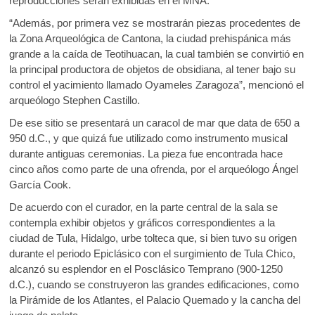
reproducciones serán exhibidas en el MNA.
“Además, por primera vez se mostrarán piezas procedentes de
la Zona Arqueológica de Cantona, la ciudad prehispánica más
grande a la caída de Teotihuacan, la cual también se convirtió en
la principal productora de objetos de obsidiana, al tener bajo su
control el yacimiento llamado Oyameles Zaragoza”, mencionó el
arqueólogo Stephen Castillo.
De ese sitio se presentará un caracol de mar que data de 650 a
950 d.C., y que quizá fue utilizado como instrumento musical
durante antiguas ceremonias. La pieza fue encontrada hace
cinco años como parte de una ofrenda, por el arqueólogo Ángel
García Cook.
De acuerdo con el curador, en la parte central de la sala se
contempla exhibir objetos y gráficos correspondientes a la
ciudad de Tula, Hidalgo, urbe tolteca que, si bien tuvo su origen
durante el periodo Epiclásico con el surgimiento de Tula Chico,
alcanzó su esplendor en el Posclásico Temprano (900-1250
d.C.), cuando se construyeron las grandes edificaciones, como
la Pirámide de los Atlantes, el Palacio Quemado y la cancha del