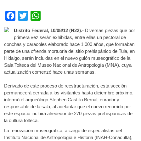
k
o
F
T
W
p
ac
w
h
e
n
Distrito Federal, 10/08/12 (N22).-
Diversas piezas que por
e
itt
at
primera vez serán exhibidas, entre ellas un pectoral de
b
er
s
conchas y caracoles elaborado hace 1,000 años, que formaban
parte de una ofrenda mortuoria del sitio prehispánico de Tula, en
o
A
Hidalgo, serán incluidas en el nuevo guión museográfico de la
o
p
Sala Tolteca del Museo Nacional de Antropología (MNA), cuya
actualización comenzó hace unas semanas.
k
p
Derivado de este proceso de reestructuración, esta sección
permanecerá cerrada a los visitantes hasta diciembre próximo,
informó el arqueólogo Stephen Castillo Bernal, curador y
responsable de la sala, al adelantar que el nuevo recorrido por
este espacio incluirá alrededor de 270 piezas prehispánicas de
la cultura tolteca.
La renovación museográfica, a cargo de especialistas del
Instituto Nacional de Antropología e Historia (INAH-Conaculta),