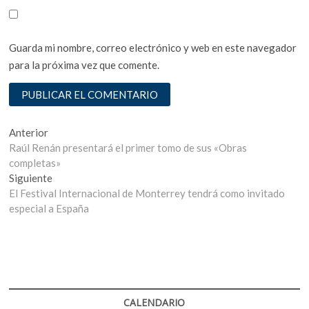
Guarda mi nombre, correo electrónico y web en este navegador
para la próxima vez que comente.
Navegación
Entrada
Anterior
anterior:
Raúl Renán presentará el primer tomo de sus «Obras
de
completas»
entradas
Entrada
Siguiente
siguiente:
El Festival Internacional de Monterrey tendrá como invitado
especial a España
CALENDARIO