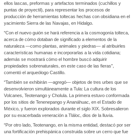
ellos lascas, preformas y artefactos terminados (cuchillos y
puntas de proyectil), para representar los procesos de
producción de herramientas toltecas hechas con obsidiana en el
yacimiento Sierra de las Navajas, en Hidalgo.
“Con el nuevo guión se hará referencia a la cosmogonía tolteca,
acerca de cómo dotaban de significado a elementos de la
naturaleza —como plantas, animales y piedras— al atribuirles
características humanas e incorporarlas a la vida cotidiana;
además se mostrará cómo el hombre buscó adquirir
propiedades sobrenaturales, en este caso de las fieras”,
comentó el arqueólogo Castillo.
“También se exhibirán —agregó— objetos de tres urbes que se
desenvolvieron simultáneamente a Tula: La cultura de los
Volcanes, Teotenango y Cholula. La primera estuvo conformada
por los sitios de Tenenepango y Ananáhuac, en el Estado de
México, y fueron explorados durante el siglo XIX. Sobresalieron
por su exacerbada veneración a Tláloc, dios de la lluvia.
“Por otro lado, Teotenango, en la misma entidad, destacó por ser
una fortificación prehispánica construida sobre un cerro que fue