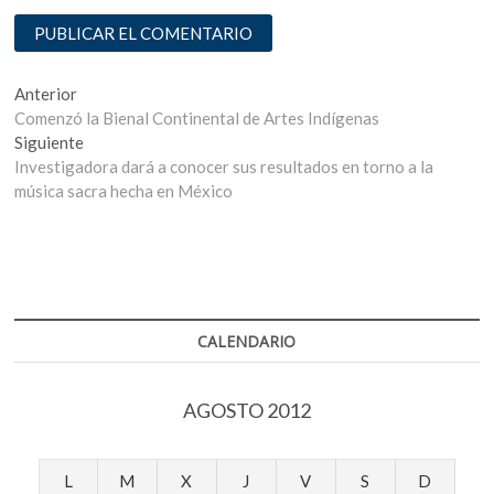
Navegación
Entrada
Anterior
anterior:
Comenzó la Bienal Continental de Artes Indígenas
de
Entrada
Siguiente
entradas
siguiente:
Investigadora dará a conocer sus resultados en torno a la
música sacra hecha en México
CALENDARIO
AGOSTO 2012
L
M
X
J
V
S
D