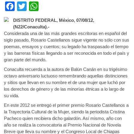
k
F
T
W
o
ac
w
h
p
DISTRITO FEDERAL, México, 07/08/12,
e
itt
at
e
(N22/Conaculta).-
n
b
er
s
Considerada una de las más grandes escritoras en español del
siglo pasado, Rosario Castellanos sigue vigente no sólo con sus
o
A
poemas, ensayos y cuentos; su legado ha traspasado el tiempo
o
p
y las barreras físicas llegando a ser reconocida en todo el país y
gran parte del mundo.
k
p
Conaculta recuerda a la autora de Balún Canán en su trigésimo
octavo aniversario luctuoso remembrando aquellas distinciones
y sitios que llevan en su nombre el de una mujer que luchó por
los derechos de género y de las minorías étnicas a lo largo de
su vida.
En este 2012 se entregó el primer premio Rosario Castellanos a
la Trayectoria Cultural de la Mujer, siendo la periodista Cristina
Pacheco quien recibiera dicho galardón. Así mismo, año con
año se realiza la convocatoria al Premio Nacional de Novela
Breve que lleva su nombre y el Congreso Local de Chiapas