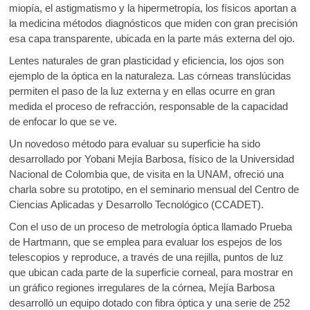
k
miopía, el astigmatismo y la hipermetropía, los físicos aportan a
o
A
o
la medicina métodos diagnósticos que miden con gran precisión
o
p
p
esa capa transparente, ubicada en la parte más externa del ojo.
e
k
p
Lentes naturales de gran plasticidad y eficiencia, los ojos son
n
ejemplo de la óptica en la naturaleza. Las córneas translúcidas
permiten el paso de la luz externa y en ellas ocurre en gran
medida el proceso de refracción, responsable de la capacidad
de enfocar lo que se ve.
Un novedoso método para evaluar su superficie ha sido
desarrollado por Yobani Mejía Barbosa, físico de la Universidad
Nacional de Colombia que, de visita en la UNAM, ofreció una
charla sobre su prototipo, en el seminario mensual del Centro de
Ciencias Aplicadas y Desarrollo Tecnológico (CCADET).
Con el uso de un proceso de metrología óptica llamado Prueba
de Hartmann, que se emplea para evaluar los espejos de los
telescopios y reproduce, a través de una rejilla, puntos de luz
que ubican cada parte de la superficie corneal, para mostrar en
un gráfico regiones irregulares de la córnea, Mejía Barbosa
desarrolló un equipo dotado con fibra óptica y una serie de 252