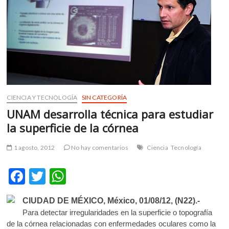
m
v
o
l
g
e
r
s
CIENCIA Y TECNOLOGÍA
SIN CATEGORÍA
k
o
UNAM desarrolla técnica para estudiar
p
la superficie de la córnea
e
n
1 agosto, 2012
No hay comentarios
Ciencia
Tecnología
v
o
F
T
W
l
ac
w
h
g
e
CIUDAD DE MÉXICO, México, 01/08/12, (N22).-
e
itt
at
r
Para detectar irregularidades en la superficie o topografía
b
er
s
s
de la córnea relacionadas con enfermedades oculares como la