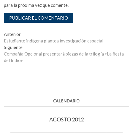
para la próxima vez que comente.
Navegación
Entrada
Anterior
anterior:
Estudiante indígena plantea investigación espacial
de
Entrada
Siguiente
entradas
siguiente:
Compañía Opcional presentará piezas de la trilogía «La fiesta
del Indio»
CALENDARIO
AGOSTO 2012