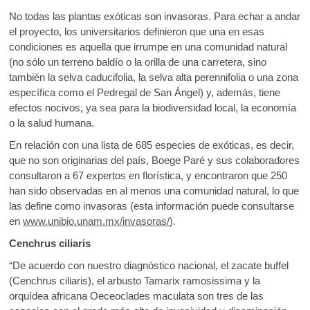
No todas las plantas exóticas son invasoras. Para echar a andar
el proyecto, los universitarios definieron que una en esas
condiciones es aquella que irrumpe en una comunidad natural
(no sólo un terreno baldío o la orilla de una carretera, sino
también la selva caducifolia, la selva alta perennifolia o una zona
específica como el Pedregal de San Ángel) y, además, tiene
efectos nocivos, ya sea para la biodiversidad local, la economía
o la salud humana.
En relación con una lista de 685 especies de exóticas, es decir,
que no son originarias del país, Boege Paré y sus colaboradores
consultaron a 67 expertos en florística, y encontraron que 250
han sido observadas en al menos una comunidad natural, lo que
las define como invasoras (esta información puede consultarse
en
www.unibio.unam.mx/invasoras/
).
Cenchrus ciliaris
“De acuerdo con nuestro diagnóstico nacional, el zacate buffel
(Cenchrus ciliaris), el arbusto Tamarix ramosissima y la
orquídea africana Oeceoclades maculata son tres de las