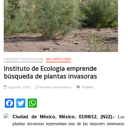
m
v
o
l
g
e
r
s
k
CIENCIA Y TECNOLOGÍA
SIN CATEGORÍA
o
Instituto de Ecología emprende
p
e
búsqueda de plantas invasoras
n
v
1 agosto, 2012
No hay comentarios
Hábitat
o
l
F
T
W
g
ac
w
h
e
Ciudad de México, México, 01/08/12, (N22).-
Las
r
e
itt
at
plantas invasoras representan una de las mayores amenazas
s