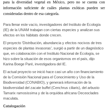
b
er
s
k
para la diversidad vegetal en México, pero no se cuenta con
o
A
o
información suficiente de cuáles plantas exóticas pueden ser
p
consideradas dentro de esa categoría.
o
p
e
k
p
n
Para llenar este vacío, investigadores del Instituto de Ecología
(IE) de la UNAM trabajan con ciertas especies y analizan sus
efectos en los hábitats donde crecen.
El proyecto ‘Distribución, abundancia y efectos nocivos de tres
especies de plantas invasoras’, surgió a partir de un diagnóstico
que, en colaboración con el Instituto Nacional de Ecología, se
hizo sobre la situación de esos organismos en el país, dijo
Karina Boege Paré, investigadora del IE.
El actual proyecto se inició hace casi un año con financiamiento
de la Comisión Nacional para el Conocimiento y Uso de la
Biodiversidad (CONABIO), y generará información de la
biodiversidad del zacate buffel (Cenchrus ciliaris), del arbusto
Tamarix ramosissima y de la orquídea africana Oeceoclades
maculata.
Catalogación