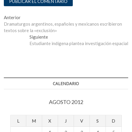
Navegación
Entrada
Anterior
anterior:
Dramaturgos argentinos, españoles y mexicanos escribieron
de
textos sobre la «exclusión»
entradas
Entrada
Siguiente
siguiente:
Estudiante indígena plantea investigación espacial
CALENDARIO
AGOSTO 2012
L
M
X
J
V
S
D