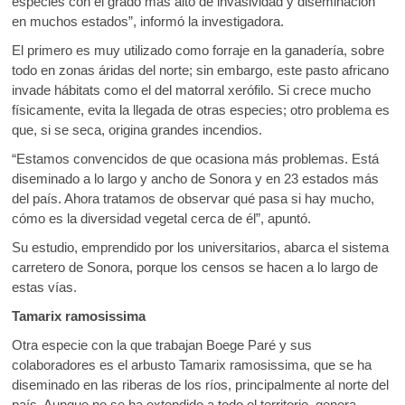
especies con el grado más alto de invasividad y diseminación
en muchos estados”, informó la investigadora.
El primero es muy utilizado como forraje en la ganadería, sobre
todo en zonas áridas del norte; sin embargo, este pasto africano
invade hábitats como el del matorral xerófilo. Si crece mucho
físicamente, evita la llegada de otras especies; otro problema es
que, si se seca, origina grandes incendios.
“Estamos convencidos de que ocasiona más problemas. Está
diseminado a lo largo y ancho de Sonora y en 23 estados más
del país. Ahora tratamos de observar qué pasa si hay mucho,
cómo es la diversidad vegetal cerca de él”, apuntó.
Su estudio, emprendido por los universitarios, abarca el sistema
carretero de Sonora, porque los censos se hacen a lo largo de
estas vías.
Tamarix ramosissima
Otra especie con la que trabajan Boege Paré y sus
colaboradores es el arbusto Tamarix ramosissima, que se ha
diseminado en las riberas de los ríos, principalmente al norte del
país. Aunque no se ha extendido a todo el territorio, genera