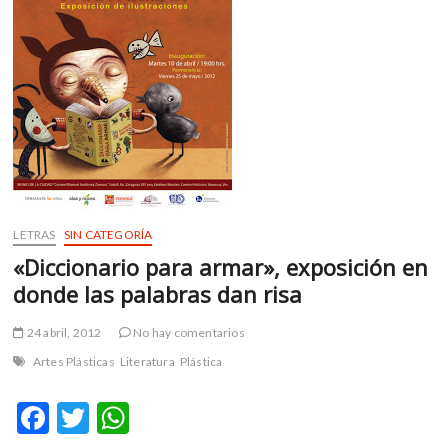
m
v
o
l
g
e
r
s
k
o
LETRAS
SIN CATEGORÍA
p
e
«Diccionario para armar», exposición en
n
donde las palabras dan risa
v
o
24 abril, 2012
No hay comentarios
l
Artes Plásticas
Literatura
Plástica
g
e
F
T
W
r
s