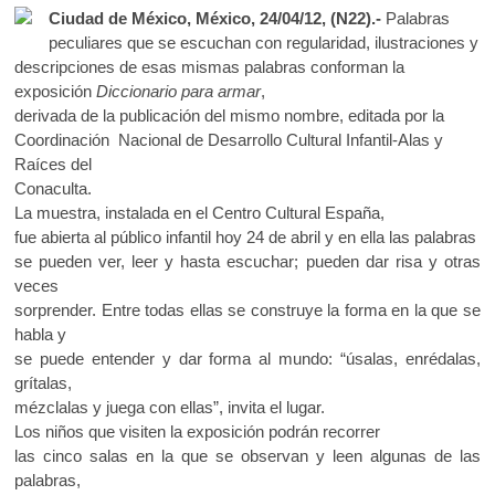
ac
w
h
k
Ciudad de México, México, 24/04/12, (N22).-
Palabras
e
itt
at
o
peculiares que se escuchan con regularidad, ilustraciones y
p
b
er
s
descripciones de esas mismas palabras conforman la
e
exposición
Diccionario para armar
,
o
A
n
derivada de la publicación del mismo nombre, editada por la
o
p
Coordinación Nacional de Desarrollo Cultural Infantil-Alas y
Raíces del
k
p
Conaculta.
La muestra, instalada en el Centro Cultural España,
fue abierta al público infantil hoy 24 de abril y en ella las palabras
se pueden ver, leer y hasta escuchar; pueden dar risa y otras
veces
sorprender. Entre todas ellas se construye la forma en la que se
habla y
se puede entender y dar forma al mundo: “úsalas, enrédalas,
grítalas,
mézclalas y juega con ellas”, invita el lugar.
Los niños que visiten la exposición podrán recorrer
las cinco salas en la que se observan y leen algunas de las
palabras,