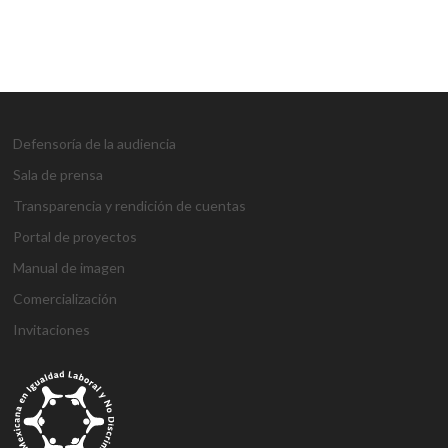
Defensoría de la audiencia
Sala de prensa
Transparencia y rendición de cuentas
Portal de proyectos
Manual de imagen
Comercialización
Invitaciones
g
g
1
s
1
1
h
1
a
D
j
M
d
h
A
a
a
x
ü
x
x
a
x
n
e
o
a
e
o
t
z
z
b
p
b
b
l
b
t
n
j
r
n
ş
a
i
i
e
e
e
e
k
e
a
e
o
s
e
g
ş
a
a
t
r
t
t
a
t
l
m
b
b
m
e
e