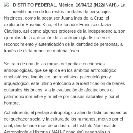
ac
w
h
k
DISTRITO FEDERAL, México, 16/04/12,(N22/INAH).-
La
e
itt
at
o
identificación de los restos mortales de personajes
p
b
er
s
históricos, como la poeta sor Juana Inés de la Cruz, el
e
explorador Eusebio Kino, el historiador Francisco Javier
o
A
n
Clavijero, así como algunos próceres de la Independencia, son
o
p
ejemplos de la aplicación de la antropología física en el
reconocimiento y autenticación de la identidad de personas, a
k
p
través de dictámenes de material óseo.
Se trata de una de las ramas del peritaje en ciencias
antropológicas, que se aplica en los ámbitos antropológico,
etnohistórico, lingüístico, antropofísico, paleontológico y
arqueológico, éste último enfocado a la identificación de bienes
culturales históricos, y a la evaluación de afectaciones al
patrimonio inmueble y mueble por causas naturales y por el
hombre.
Actualmente, el peritaje antropológico atiende distintos aspectos
del quehacer social y la cultura de los humanos, motivo por el
cual, desde hace más de un lustro, el Instituto Nacional de
Antropología e Historia (INAH-Conaculta) desarrolla un