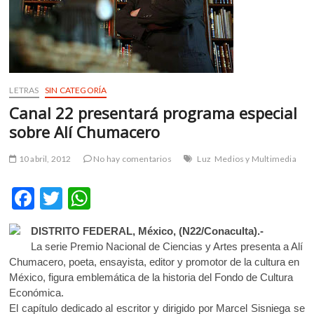
m
v
o
l
g
e
LETRAS
SIN CATEGORÍA
r
Canal 22 presentará programa especial
s
sobre Alí Chumacero
k
o
10 abril, 2012
No hay comentarios
Luz
Medios y Multimedia
p
e
F
T
W
n
v
ac
w
h
o
DISTRITO FEDERAL, México, (N22/Conaculta).-
e
itt
at
l
La serie Premio Nacional de Ciencias y Artes presenta a Alí
b
er
s
g
Chumacero, poeta, ensayista, editor y promotor de la cultura en
e
México, figura emblemática de la historia del Fondo de Cultura
o
A
r
Económica.
o
p
s
El capítulo dedicado al escritor y dirigido por Marcel Sisniega se