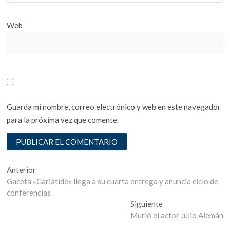
Web
Guarda mi nombre, correo electrónico y web en este navegador
para la próxima vez que comente.
Navegación
Entrada
Anterior
anterior:
Gaceta «Cariátide» llega a su cuarta entrega y anuncia ciclo de
de
conferencias
entradas
Entrada
Siguiente
siguiente:
Murió el actor Julio Alemán