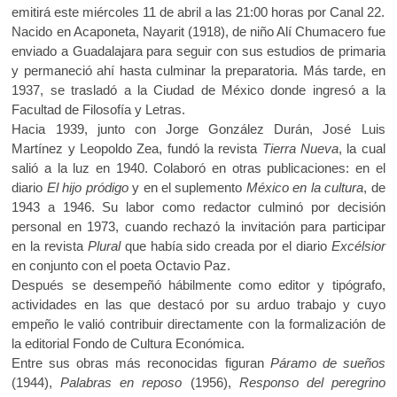
k
emitirá este miércoles 11 de abril a las 21:00 horas por Canal 22.
k
p
o
Nacido en Acaponeta, Nayarit (1918), de niño Alí Chumacero fue
p
enviado a Guadalajara para seguir con sus estudios de primaria
e
y permaneció ahí hasta culminar la preparatoria. Más tarde, en
n
1937, se trasladó a la Ciudad de México donde ingresó a la
Facultad de Filosofía y Letras.
Hacia 1939, junto con Jorge González Durán, José Luis
Martínez y Leopoldo Zea, fundó la revista
Tierra Nueva
, la cual
salió a la luz en 1940. Colaboró en otras publicaciones: en el
diario
El hijo pródigo
y en el suplemento
México en la cultura
, de
1943 a 1946. Su labor como redactor culminó por decisión
personal en 1973, cuando rechazó la invitación para participar
en la revista
Plural
que había sido creada por el diario
Excélsior
en conjunto con el poeta Octavio Paz.
Después se desempeñó hábilmente como editor y tipógrafo,
actividades en las que destacó por su arduo trabajo y cuyo
empeño le valió contribuir directamente con la formalización de
la editorial Fondo de Cultura Económica.
Entre sus obras más reconocidas figuran
Páramo de sueños
(1944),
Palabras en reposo
(1956),
Responso del peregrino