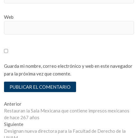
Web
Guarda mi nombre, correo electrónico y web en este navegador
para la próxima vez que comente.
Navegación
Entrada
Anterior
anterior:
Restauran la Sala Mexicana que contiene impresos mexicanos
de
de hace 267 años
entradas
Entrada
Siguiente
siguiente:
Designan nueva directora para la Facultad de Derecho de la
UNAM