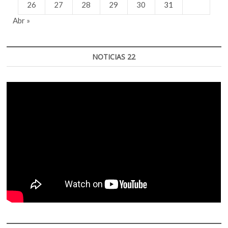
26
27
28
29
30
31
Abr »
NOTICIAS 22