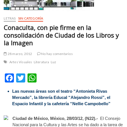
m
v
o
LETRAS
SIN CATEGORÍA
l
Conaculta, con pie firme en la
g
consolidación de Ciudad de los Libros y
e
la Imagen
r
s
28 marzo, 2012
No hay comentarios
k
o
Artes Visuales
Literatura
Luz
p
e
F
T
W
n
ac
w
h
v
Las nuevas áreas son el teatro “Antonieta Rivas
o
e
itt
at
Mercado”, la librería Educal “Alejandro Rossi”, el
l
b
er
s
Espacio Infantil y la cafetería “Nellie Campobello”
g
e
o
A
r
Ciudad de México, México, 28/03/12, (N22).-
El Consejo
o
p
s
Nacional para la Cultura y las Artes se ha dado a la tarea de