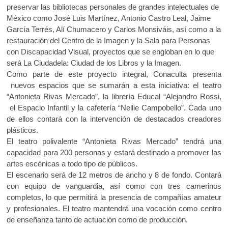
k
p
k
preservar las bibliotecas personales de grandes intelectuales de
o
México como José Luis Martínez, Antonio Castro Leal, Jaime
p
García Terrés, Alí Chumacero y Carlos Monsiváis, así como a la
e
restauración del Centro de la Imagen y la Sala para Personas
n
con Discapacidad Visual, proyectos que se engloban en lo que
será La Ciudadela: Ciudad de los Libros y la Imagen.
Como parte de este proyecto integral, Conaculta presenta
nuevos espacios que se sumarán a esta iniciativa: el teatro
“Antonieta Rivas Mercado”, la librería Educal “Alejandro Rossi,
el Espacio Infantil y la cafetería “Nellie Campobello”. Cada uno
de ellos contará con la intervención de destacados creadores
plásticos.
El teatro polivalente “Antonieta Rivas Mercado” tendrá una
capacidad para 200 personas y estará destinado a promover las
artes escénicas a todo tipo de públicos.
El escenario será de 12 metros de ancho y 8 de fondo. Contará
con equipo de vanguardia, así como con tres camerinos
completos, lo que permitirá la presencia de compañías amateur
y profesionales. El teatro mantendrá una vocación como centro
de enseñanza tanto de actuación como de producción.