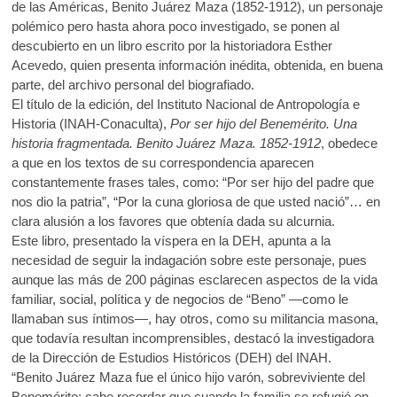
b
er
s
de las Américas, Benito Juárez Maza (1852-1912), un personaje
k
polémico pero hasta ahora poco investigado, se ponen al
o
o
A
descubierto en un libro escrito por la historiadora Esther
p
o
p
Acevedo, quien presenta información inédita, obtenida, en buena
e
parte, del archivo personal del biografiado.
n
k
p
El título de la edición, del Instituto Nacional de Antropología e
Historia (INAH-Conaculta),
Por ser hijo del Benemérito. Una
historia fragmentada. Benito Juárez Maza. 1852-1912
, obedece
a que en los textos de su correspondencia aparecen
constantemente frases tales, como: “Por ser hijo del padre que
nos dio la patria”, “Por la cuna gloriosa de que usted nació”… en
clara alusión a los favores que obtenía dada su alcurnia.
Este libro, presentado la víspera en la DEH, apunta a la
necesidad de seguir la indagación sobre este personaje, pues
aunque las más de 200 páginas esclarecen aspectos de la vida
familiar, social, política y de negocios de “Beno” —como le
llamaban sus íntimos—, hay otros, como su militancia masona,
que todavía resultan incomprensibles, destacó la investigadora
de la Dirección de Estudios Históricos (DEH) del INAH.
“Benito Juárez Maza fue el único hijo varón, sobreviviente del
Benemérito; cabe recordar que cuando la familia se refugió en