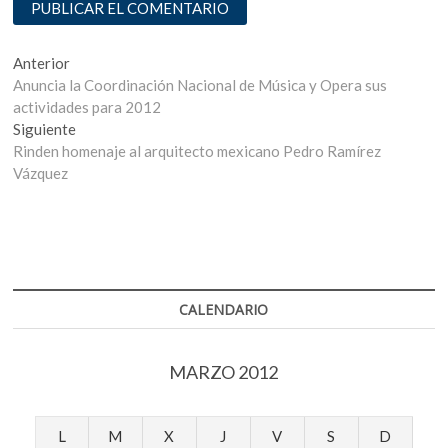
Navegación
Entrada
Anterior
anterior:
Anuncia la Coordinación Nacional de Música y Opera sus
de
actividades para 2012
entradas
Entrada
Siguiente
siguiente:
Rinden homenaje al arquitecto mexicano Pedro Ramírez
Vázquez
CALENDARIO
MARZO 2012
L
M
X
J
V
S
D