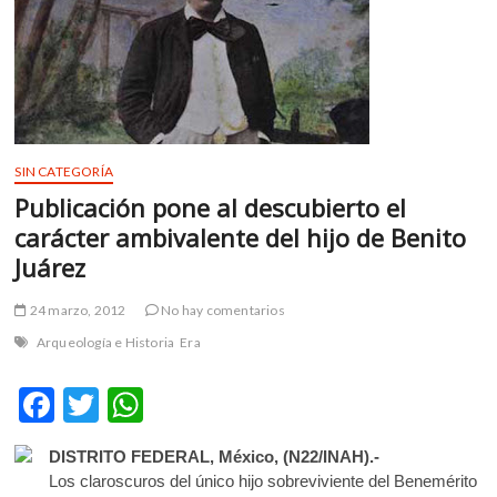
m
v
o
l
g
e
r
SIN CATEGORÍA
s
Publicación pone al descubierto el
k
carácter ambivalente del hijo de Benito
o
Juárez
p
e
24 marzo, 2012
No hay comentarios
n
v
Arqueología e Historia
Era
o
l
F
T
W
g
ac
w
h
e
DISTRITO FEDERAL, México, (N22/INAH).-
r
e
itt
at
Los claroscuros del único hijo sobreviviente del Benemérito
s