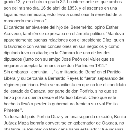
grado 13, y en el otro a grado 32. Lo interesante es que ambos
son del mismo día, 16 de abril de 1893, y el ascenso en una
logia no era inmediato, esto lleva a cuestionar la seriedad de la
masonería mexicana.”
El carácter ambivalente del hijo del Benemérito, opinó Esther
Acevedo, también se expresaba en el ámbito político. “Mantuvo
aparentemente buenas relaciones con el presidente Díaz, quien
lo favoreció con varias concesiones en sus negocios y como
diputado tuvo un aliado; en la Cámara fue uno de los dos
diputados (junto con su amigo José Peón del Valle) que se
negaron a aceptar la renuncia de don Porfirio en 1911.”
Sin embargo –continúa—, “la militancia de ‘Beno’ en el Partido
Liberal y su cercanía a Bernardo Reyes lo fueron separando del
régimen porfiriano. Esto se manifiesta en que no fue el candidato
del estado de Oaxaca, por parte de don Porfirio, sino que se
lanzó por su cuenta desde el Partido Liberal. Claro que este
hecho lo llevó a perder la gubernatura frente a su rival Emilio
Pimentel”.
Ya fuera del país Porfirio Díaz y en una segunda elección, Benito
Juárez Maza lograría convertirse en gobernador de Oaxaca, no
obstante, la Revolución Mexicana había estallado y fue incapaz