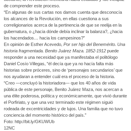
de comprender este proceso.
“En algunas de sus cartas nos damos cuenta que desconocía
los alcances de la Revolución, en ellas cuestiona a sus
correligionarios acerca de la pertinencia de que se reelija en la
gubernatura, o ¿hacia dónde debía inclinar la balanza?, ¿hacia
los hacendados… hacia los campesinos?”
En opinión de Esther Acevedo,
Por ser hijo del Benemérito. Una
historia fragmentada. Benito Juárez Maza. 1852-1912
puede
responder a una necesidad que ya manifestaba el politólogo
Daniel Cosío Villegas, “él decía que ya no hacía falta más
historias sobre próceres, sino de ‘personajes secundarios’ que
nos ayudaran a entender cuál era el proceso de la historia.
“Creo —concluyó la historiadora— que los 40 años de vida
pública de este personaje, Benito Juárez Maza, nos acercan a
una élite poderosa, política y económicamente, que vivió durante
el Porfiriato, y que una vez terminado este régimen siguió
rodeada de excentricidades y de lujos. Una familia que no tuvo
conciencia del momento histórico del país.”
Foto: http://bit.ly/GKUWUb
12NC