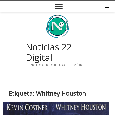
Saltar
B
al
o
contenido
t
ó
n
d
e
Noticias 22
m
e
Digital
n
ú
EL NOTICIARIO CULTURAL DE MÉXICO.
i
n
s
t
Etiqueta:
Whitney Houston
a
g
r
a