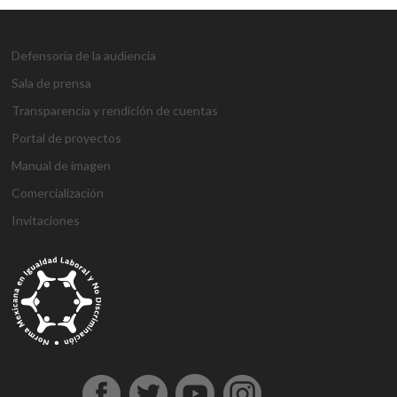
Defensoría de la audiencia
Sala de prensa
Transparencia y rendición de cuentas
Portal de proyectos
Manual de imagen
Comercialización
Invitaciones
g
g
1
s
1
1
h
1
a
D
j
M
d
h
A
a
a
x
ü
x
x
a
x
n
e
o
a
e
o
t
z
z
b
p
b
b
l
b
t
n
j
r
n
ş
a
i
i
e
e
e
e
k
e
a
e
o
s
e
g
ş
a
a
t
r
t
t
a
t
l
m
b
b
m
e
e
n
n
b
b
g
l
y
e
e
a
e
l
h
t
t
e
e
i
ı
a
B
t
h
b
d
i
e
e
t
t
r
e
h
o
i
o
i
r
p
p
p
i
i
s
a
n
s
n
n
e