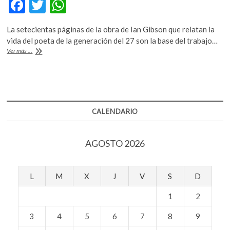
F
T
W
k
o
ac
w
h
p
La setecientas páginas de la obra de Ian Gibson que relatan la
e
itt
at
e
vida del poeta de la generación del 27 son la base del trabajo…
b
er
s
n
La
Ver más ...
biografía
o
A
de
Lorca
o
p
es
llevada
k
p
al
CALENDARIO
cómic
AGOSTO 2026
L
M
X
J
V
S
D
1
2
3
4
5
6
7
8
9