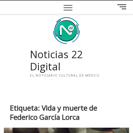
Saltar
B
al
o
contenido
t
ó
n
d
e
Noticias 22
m
e
Digital
n
ú
EL NOTICIARIO CULTURAL DE MÉXICO.
i
n
s
t
Etiqueta:
Vida y muerte de
a
Federico García Lorca
g
r
a