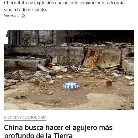
e
itt
at
Chernóbil, una explosión que no solo conmocionó a Ucrania,
k
b
er
s
sino a todo el mundo.
o
Accidente
Ver más ...
p
o
A
en
e
Chernóbil:
o
p
n
los
k
p
estragos
que
dejó
la
tragedia
CIENCIA Y TECNOLOGÍA
China busca hacer el agujero más
profundo de la Tierra