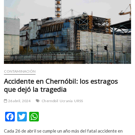
m
v
o
l
g
e
r
s
k
o
p
CONTAMINACIÓN
e
Accidente en Chernóbil: los estragos
n
que dejó la tragedia
v
o
26 abril, 2024
Chernóbil
Ucrania
URSS
l
g
F
T
W
e
ac
w
h
r
Cada 26 de abril se cumple un año más del fatal accidente en
s