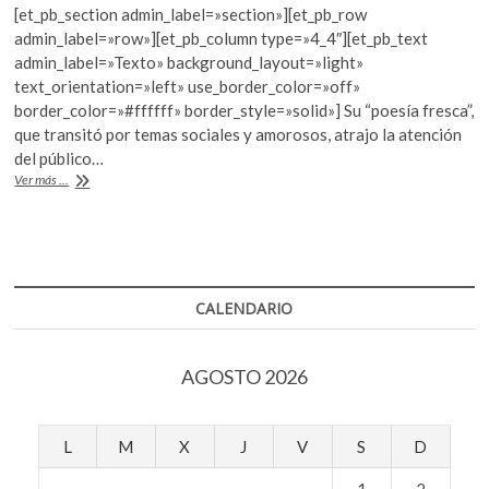
[et_pb_section admin_label=»section»][et_pb_row
e
itt
at
admin_label=»row»][et_pb_column type=»4_4″][et_pb_text
b
er
s
admin_label=»Texto» background_layout=»light»
text_orientation=»left» use_border_color=»off»
o
A
border_color=»#ffffff» border_style=»solid»] Su “poesía fresca”,
o
p
que transitó por temas sociales y amorosos, atrajo la atención
del público…
k
p
Adiós
Ver más ...
al
poeta
ruso
Yevgueni
Yevtushenko
CALENDARIO
AGOSTO 2026
L
M
X
J
V
S
D
1
2