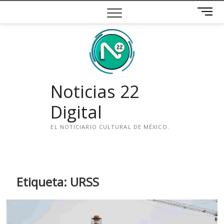
Saltar
B
al
o
contenido
t
ó
n
d
e
Noticias 22
m
e
Digital
n
ú
EL NOTICIARIO CULTURAL DE MÉXICO.
i
n
s
t
Etiqueta:
URSS
a
g
r
a