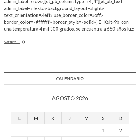
admin_label=»row»][et_pb_column type=»4_4″][et_pb_text
k
b
er
s
admin_label=»Texto» background_layout=»light»
o
text_orientation=»left» use_border_color=»off»
o
A
p
border_color=»#ffffff» border_style=»solid»] El Kelt-9b, con
e
o
p
una temperatura 4 mil 300 grados, se encuentra a 650 años luz;
n
…
k
p
El
Ver más ...
planeta
más
caliente
del
universo
CALENDARIO
AGOSTO 2026
L
M
X
J
V
S
D
1
2