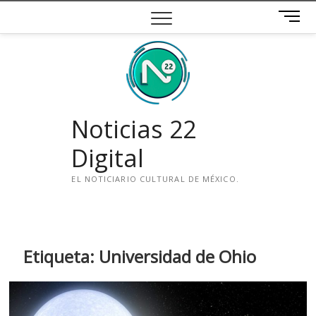
Saltar
B
al
o
contenido
t
ó
n
d
e
Noticias 22
m
e
Digital
n
ú
EL NOTICIARIO CULTURAL DE MÉXICO.
i
n
s
t
Etiqueta:
Universidad de Ohio
a
g
r
a