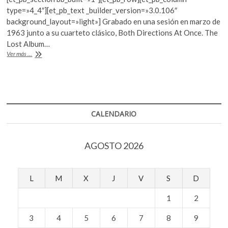
e
itt
at
k
type=»4_4″][et_pb_text _builder_version=»3.0.106″
o
b
er
s
background_layout=»light»] Grabado en una sesión en marzo de
p
1963 junto a su cuarteto clásico, Both Directions At Once. The
o
A
e
Lost Album…
n
o
p
John
Ver más ...
Coltrane,
k
p
el
álbum
perdido
CALENDARIO
AGOSTO 2026
L
M
X
J
V
S
D
1
2
3
4
5
6
7
8
9