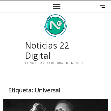
Saltar
B
al
o
contenido
t
ó
n
d
e
Noticias 22
m
e
Digital
n
ú
EL NOTICIARIO CULTURAL DE MÉXICO.
i
n
s
t
Etiqueta:
Universal
a
g
r
a