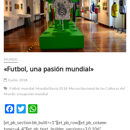
m
v
o
l
g
e
r
s
k
MUNDO
o
«Futbol, una pasión mundial»
p
e
3 julio, 2018
n
v
Futbol
mundial
Mundial Rusia 2018
Museo Nacional de las Culturas del
o
Mundo
una pasión mundial
l
F
T
W
g
e
ac
w
h
r
[et_pb_section bb_built=»1″][et_pb_row][et_pb_column
e
itt
at
s
type=»4_4″][et_pb_text _builder_version=»3.0.106″