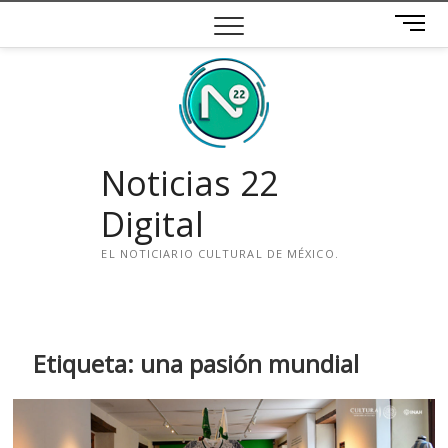
Saltar
B
al
o
contenido
t
ó
n
d
e
Noticias 22
m
e
Digital
n
ú
EL NOTICIARIO CULTURAL DE MÉXICO.
i
n
s
t
Etiqueta:
una pasión mundial
a
g
r
a