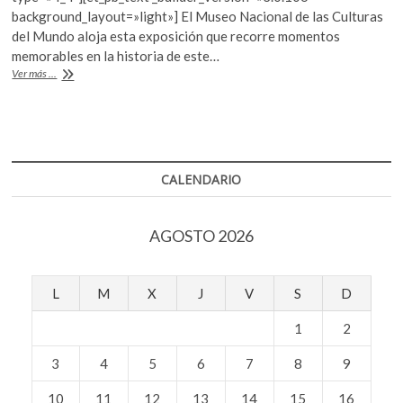
k
b
er
s
background_layout=»light»] El Museo Nacional de las Culturas
o
del Mundo aloja esta exposición que recorre momentos
o
A
p
memorables en la historia de este…
e
o
p
«Futbol,
Ver más ...
n
una
k
p
pasión
mundial»
CALENDARIO
AGOSTO 2026
L
M
X
J
V
S
D
1
2
3
4
5
6
7
8
9
10
11
12
13
14
15
16