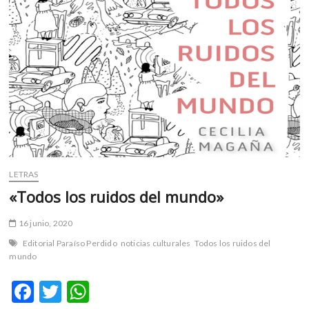
m
v
o
l
g
e
r
s
k
o
p
LETRAS
e
«Todos los ruidos del mundo»
n
v
16 junio, 2020
o
l
Editorial Paraíso Perdido
noticias culturales
Todos los ruidos del
g
mundo
e
F
T
W
r
s