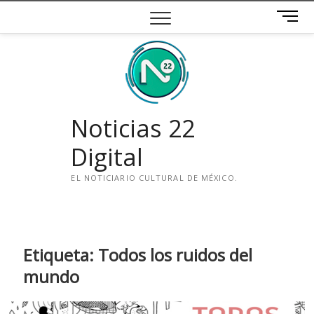
Saltar
B
al
o
contenido
t
ó
n
d
e
Noticias 22
m
e
Digital
n
ú
EL NOTICIARIO CULTURAL DE MÉXICO.
i
n
s
t
Etiqueta:
Todos los ruidos del
a
mundo
g
r
a