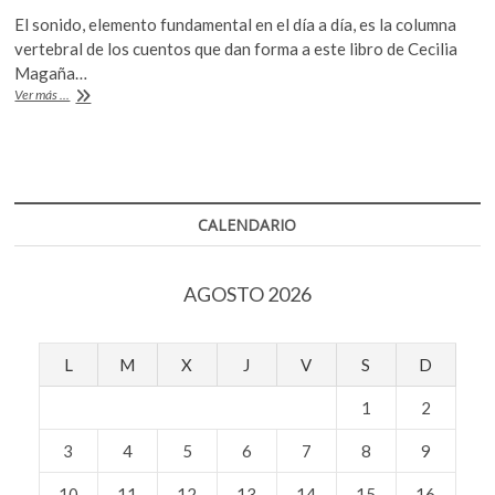
ac
w
h
k
El sonido, elemento fundamental en el día a día, es la columna
e
itt
at
o
vertebral de los cuentos que dan forma a este libro de Cecilia
p
b
er
s
Magaña…
e
«Todos
Ver más ...
o
A
n
los
ruidos
o
p
del
k
p
mundo»
CALENDARIO
AGOSTO 2026
L
M
X
J
V
S
D
1
2
3
4
5
6
7
8
9
10
11
12
13
14
15
16