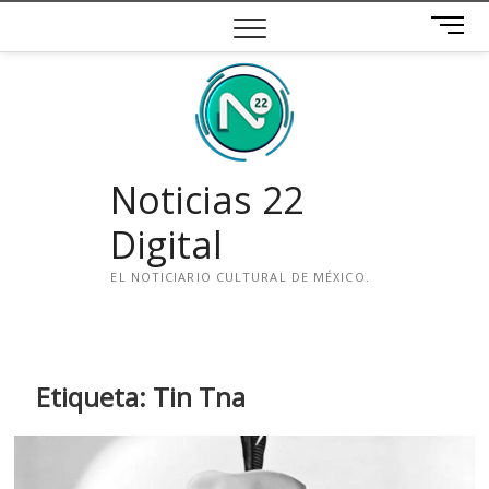
Saltar
B
al
o
contenido
t
ó
n
d
e
Noticias 22
m
e
Digital
n
ú
EL NOTICIARIO CULTURAL DE MÉXICO.
i
n
s
t
Etiqueta:
Tin Tna
a
g
r
a