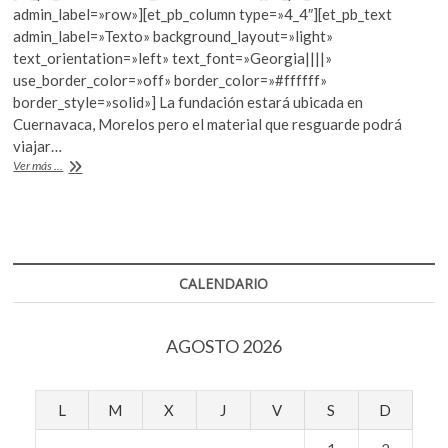
e
itt
at
k
admin_label=»row»][et_pb_column type=»4_4″][et_pb_text
b
er
s
o
admin_label=»Texto» background_layout=»light»
p
text_orientation=»left» text_font=»Georgia||||»
o
A
e
use_border_color=»off» border_color=»#ffffff»
o
p
n
border_style=»solid»] La fundación estará ubicada en
Cuernavaca, Morelos pero el material que resguarde podrá
k
p
viajar…
Crean
Ver más ...
la
Fundación
Tin
Tan
CALENDARIO
AGOSTO 2026
L
M
X
J
V
S
D