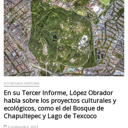
m
v
o
l
g
e
r
s
k
o
p
e
n
SOCIEDAD E HISTORIA
v
En su Tercer Informe, López Obrador
o
habla sobre los proyectos culturales y
l
g
ecológicos, como el del Bosque de
e
Chapultepec y Lago de Texcoco
r
s
2 septiembre, 2021