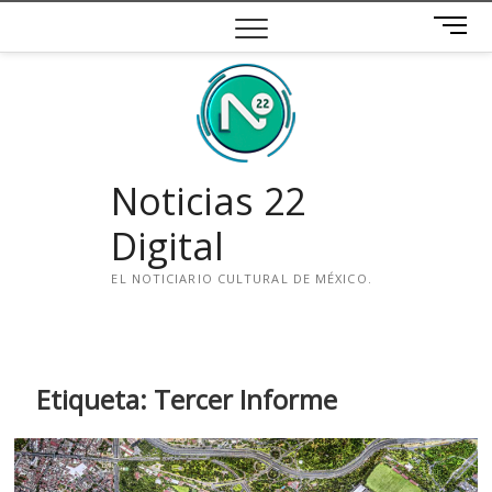
Saltar
B
al
o
contenido
t
ó
n
d
e
Noticias 22
m
e
Digital
n
ú
EL NOTICIARIO CULTURAL DE MÉXICO.
i
n
s
t
Etiqueta:
Tercer Informe
a
g
r
a