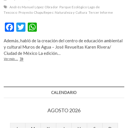
k
Andrés Manuel López Obrador
Parque Ecológico Lago de
o
Texcoco
Proyecto Chapultepec: Naturaleza y Cultura
Tercer Informe
p
e
F
T
W
n
ac
w
h
Además, habló de la creación del centro de educación ambiental
e
itt
at
y cultural Muros de Agua – José Revueltas Karen Rivera/
b
er
s
Ciudad de México La edición…
En
Ver más ...
o
A
su
Tercer
o
p
Informe,
k
p
López
Obrador
habla
CALENDARIO
sobre
los
proyectos
AGOSTO 2026
culturales
y
ecológicos,
como