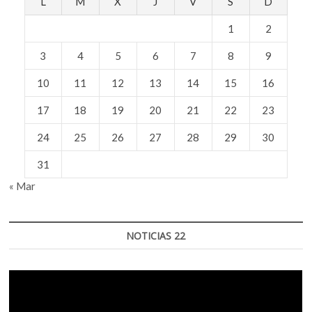
L
M
X
J
V
S
D
el
del
1
2
Bosque
de
3
4
5
6
7
8
9
Chapultepec
y
Lago
10
11
12
13
14
15
16
de
Texcoco
17
18
19
20
21
22
23
24
25
26
27
28
29
30
31
« Mar
NOTICIAS 22