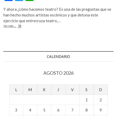
k
ac
w
h
o
Y ahora ¿cómo hacemos teatro? Es una de las preguntas que se
e
itt
at
p
han hecho muchos artistas escénicos y que detona este
b
er
s
e
ejercicio que entrecruza teatro,…
n
Bola
Ver más ...
o
A
de
Carne,
o
p
las
k
p
mutaciones
del
teatro
CALENDARIO
en
pandemia
AGOSTO 2026
L
M
X
J
V
S
D
1
2
3
4
5
6
7
8
9