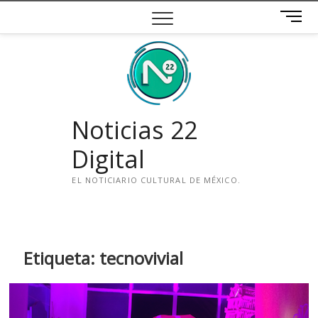
Saltar
B
al
o
contenido
t
ó
n
d
e
Noticias 22
m
e
Digital
n
ú
EL NOTICIARIO CULTURAL DE MÉXICO.
i
n
s
t
Etiqueta:
tecnovivial
a
g
r
a