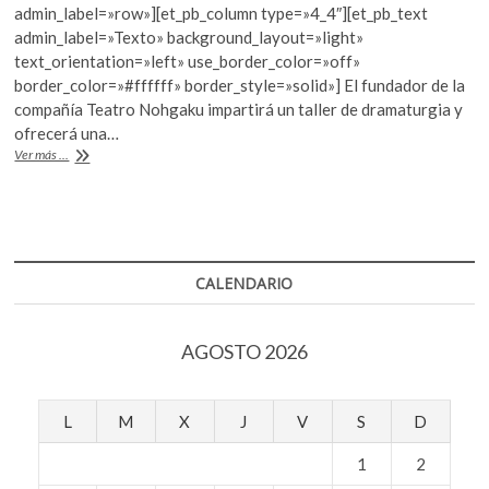
e
itt
at
k
admin_label=»row»][et_pb_column type=»4_4″][et_pb_text
b
er
s
o
admin_label=»Texto» background_layout=»light»
p
text_orientation=»left» use_border_color=»off»
o
A
e
border_color=»#ffffff» border_style=»solid»] El fundador de la
o
p
n
compañía Teatro Nohgaku impartirá un taller de dramaturgia y
ofrecerá una…
k
p
Teatro
Ver más ...
Noh
con
Rick
Emmert
en
el
CALENDARIO
Cenart
AGOSTO 2026
L
M
X
J
V
S
D
1
2