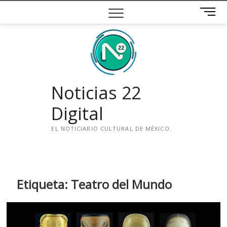
Saltar
B
al
o
contenido
t
ó
n
d
e
Noticias 22
m
e
Digital
n
ú
EL NOTICIARIO CULTURAL DE MÉXICO.
i
n
s
t
Etiqueta:
Teatro del Mundo
a
g
r
a