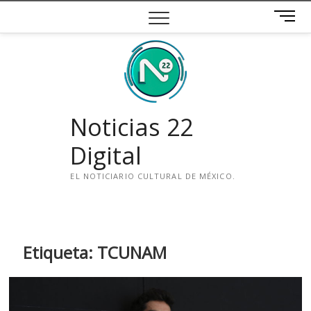
Saltar
B
al
o
contenido
t
ó
n
d
e
Noticias 22
m
e
Digital
n
ú
EL NOTICIARIO CULTURAL DE MÉXICO.
i
n
s
t
Etiqueta:
TCUNAM
a
g
r
a