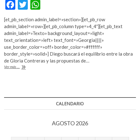
F
T
W
k
o
ac
w
h
p
[et_pb_section admin_label=»section»][et_pb_row
e
itt
at
e
admin_label=»row»][et_pb_column type=»4_4″][et_pb_text
n
b
er
s
admin_label=»Texto» background_layout=»light»
text_orientation=»left» text_font=»Georgia||||»
o
A
use_border_color=»off» border_color=»#ffffff»
o
p
border_style=»solid»] Diego buscará el equilibrio entre la obra
de Gloria Contreras y las propuestas de…
k
p
Diego
Ver más ...
Vázquez
será
el
nuevo
director
artístico
CALENDARIO
del
TCUNAM
AGOSTO 2026