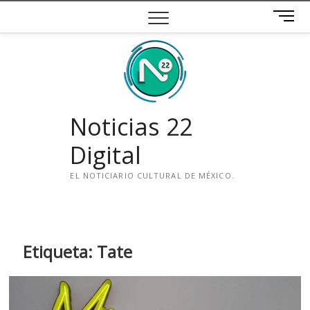
Saltar
B
al
o
contenido
t
ó
n
d
e
Noticias 22
m
e
Digital
n
ú
EL NOTICIARIO CULTURAL DE MÉXICO.
i
n
s
t
Etiqueta:
Tate
a
g
r
a