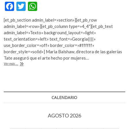
k
F
T
W
o
ac
w
h
p
[et_pb_section admin_label=»section»][et_pb_row
e
e
itt
at
admin_label=»row»][et_pb_column type=»4_4″][et_pb_text
n
b
er
s
admin_label=»Texto» background_layout=»light»
text_orientation=»left» text_font=»Georgia||||»
o
A
use_border_color=»off» border_color=»#ffffff»
o
p
border_style=»solid»] Maria Balshaw, directora de las galerías
Tate aseguró que el arte hecho por mujeres…
k
p
Sexualidad,
Ver más ...
política
y
feminismo
en
Frieze
Art
CALENDARIO
Fair
AGOSTO 2026