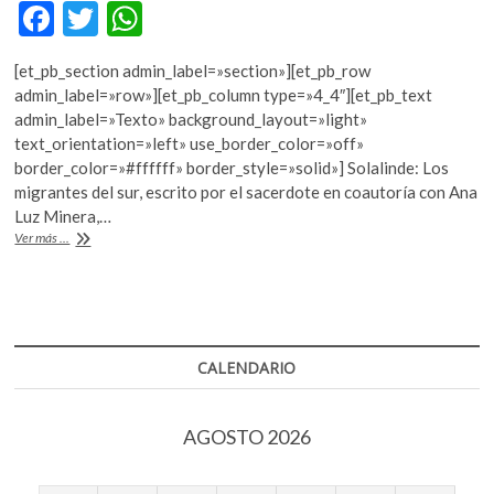
F
T
W
k
o
ac
w
h
p
[et_pb_section admin_label=»section»][et_pb_row
e
itt
at
e
admin_label=»row»][et_pb_column type=»4_4″][et_pb_text
n
b
er
s
admin_label=»Texto» background_layout=»light»
text_orientation=»left» use_border_color=»off»
o
A
border_color=»#ffffff» border_style=»solid»] Solalinde: Los
o
p
migrantes del sur, escrito por el sacerdote en coautoría con Ana
Luz Minera,…
k
p
“Todos
Ver más ...
somos
migrantes”:
Alejandro
Solalinde
CALENDARIO
AGOSTO 2026