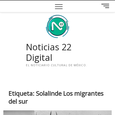
Saltar
B
al
o
contenido
t
ó
n
d
e
Noticias 22
m
e
Digital
n
ú
EL NOTICIARIO CULTURAL DE MÉXICO.
i
n
s
t
Etiqueta:
Solalinde Los migrantes
a
del sur
g
r
a