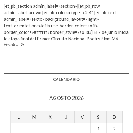
ac
w
h
k
[et_pb_section admin_label=»section»][et_pb_row
e
itt
at
o
admin_label=»row»][et_pb_column type=»4_4″][et_pb_text
p
b
er
s
admin_label=»Texto» background_layout=»light»
e
text_orientation=»left» use_border_color=»off»
o
A
n
border_color=»#ffffff» border_style=»solid»] El 7 de junio inicia
o
p
la etapa final del Primer Circuito Nacional Poetry Slam MX…
Slam
Ver más ...
k
p
de
poesía
en
El
Chopo
CALENDARIO
AGOSTO 2026
L
M
X
J
V
S
D
1
2