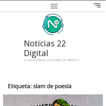
Saltar
B
al
o
contenido
t
ó
n
d
e
Noticias 22
m
e
Digital
n
ú
EL NOTICIARIO CULTURAL DE MÉXICO.
i
n
s
t
Etiqueta:
slam de poesía
a
g
r
a