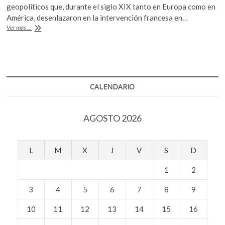
e
itt
at
k
geopolíticos que, durante el siglo XIX tanto en Europa como en
b
er
s
o
América, desenlazaron en la intervención francesa en…
p
‘Los
Ver más ...
o
A
libres
e
no
o
p
n
reconocen
k
p
rivales.
A
160
CALENDARIO
años
de
la
AGOSTO 2026
Batalla
de
Puebla’,
documental
L
M
X
J
V
S
D
de
estreno
1
2
en
Canal
3
4
5
6
7
8
9
22
10
11
12
13
14
15
16