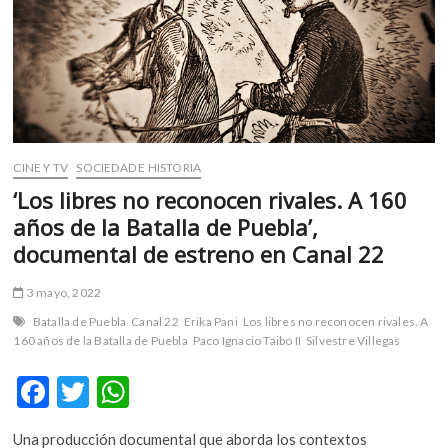
m
v
o
l
g
e
r
CINE Y TV
SOCIEDAD E HISTORIA
s
k
‘Los libres no reconocen rivales. A 160
o
años de la Batalla de Puebla’,
p
documental de estreno en Canal 22
e
n
3 mayo, 2022
v
Batalla de Puebla
Canal 22
Erika Pani
Los libres no reconocen rivales. A
o
160 años de la Batalla de Puebla
Paco Ignacio Taibo II
Silvestre Villegas
l
g
F
T
W
e
r
ac
w
h
s
Una producción documental que aborda los contextos