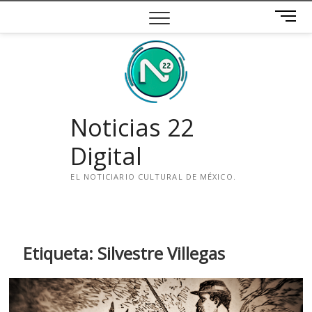
Saltar
B
al
o
contenido
t
ó
n
d
e
Noticias 22
m
e
Digital
n
ú
EL NOTICIARIO CULTURAL DE MÉXICO.
i
n
s
t
Etiqueta:
Silvestre Villegas
a
g
r
a