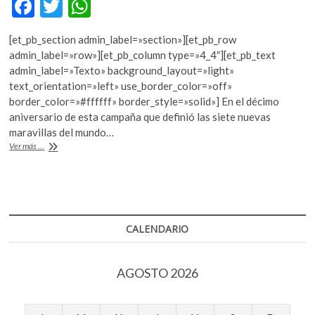
F
T
W
k
ac
w
h
o
p
[et_pb_section admin_label=»section»][et_pb_row
e
itt
at
e
admin_label=»row»][et_pb_column type=»4_4″][et_pb_text
b
er
s
n
admin_label=»Texto» background_layout=»light»
text_orientation=»left» use_border_color=»off»
o
A
border_color=»#ffffff» border_style=»solid»] En el décimo
o
p
aniversario de esta campaña que definió las siete nuevas
maravillas del mundo…
k
p
07/07,
Ver más ...
el
Día
de
las
7
Maravillas
CALENDARIO
del
Mundo
AGOSTO 2026