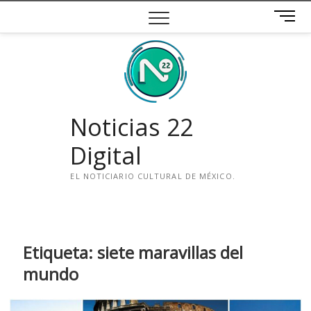
Saltar
B
al
o
contenido
t
ó
n
d
e
Noticias 22
m
e
Digital
n
ú
EL NOTICIARIO CULTURAL DE MÉXICO.
i
n
s
t
Etiqueta:
siete maravillas del
a
mundo
g
r
a