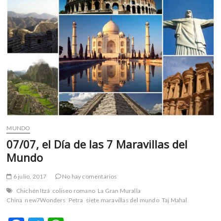
m
v
o
l
g
e
r
s
k
o
p
e
MUNDO
n
07/07, el Día de las 7 Maravillas del
v
Mundo
o
l
6 julio, 2017
No hay comentarios
g
Chichén Itzá
coliseo romano
La Gran Muralla
e
China
new7Wonders
Petra
siete maravillas del mundo
Taj Mahal
r
s