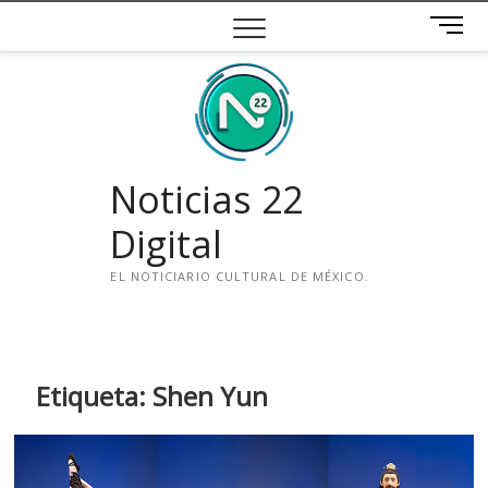
Saltar
B
al
o
contenido
t
ó
n
d
e
Noticias 22
m
e
Digital
n
ú
EL NOTICIARIO CULTURAL DE MÉXICO.
i
n
s
t
Etiqueta:
Shen Yun
a
g
r
a