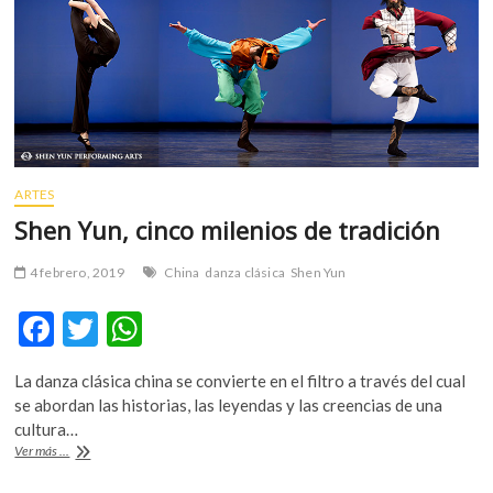
m
v
o
l
g
e
r
s
ARTES
k
Shen Yun, cinco milenios de tradición
o
p
4 febrero, 2019
China
danza clásica
Shen Yun
e
n
F
T
W
v
ac
w
h
o
La danza clásica china se convierte en el filtro a través del cual
l
e
itt
at
se abordan las historias, las leyendas y las creencias de una
g
b
er
s
cultura…
e
Shen
Ver más ...
r
o
A
Yun,
s
cinco