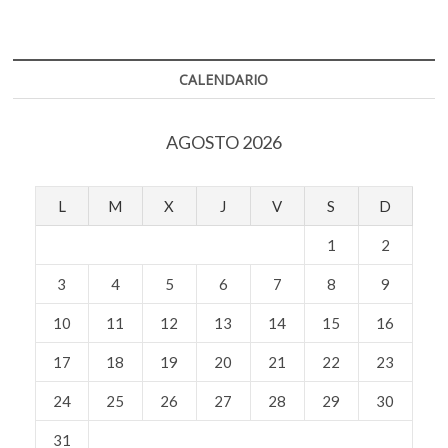
o
p
k
milenios
o
k
p
de
tradición
p
e
CALENDARIO
n
AGOSTO 2026
L
M
X
J
V
S
D
1
2
3
4
5
6
7
8
9
10
11
12
13
14
15
16
17
18
19
20
21
22
23
24
25
26
27
28
29
30
31