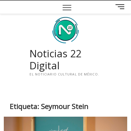
Saltar
B
al
o
contenido
t
ó
n
d
e
Noticias 22
m
e
Digital
n
ú
EL NOTICIARIO CULTURAL DE MÉXICO.
i
n
s
t
Etiqueta:
Seymour Stein
a
g
r
a